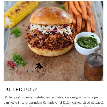
PULLED PORK
Pulled pork nu este o rețetă pentru zilele în care ne grăbim. Este pentru
diminețile în care aprindem Kamado-ul și lăsăm carnea să se gătească