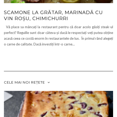
SCAMONE LA GRĂTAR, MARINADĂ CU
VIN ROȘU, CHIMICHURRI
Vă place sa mâncați la restaurant pentru că doar acolo găsiți steak-ul
perfect? Regulile sunt doar câteva și dacă le respectați veți putea obține
acasă ceea ce costă enorm în restaurantele de lux. În primul rând alegeți
o carne de calitate. Dacă investiți într-o carne…
CELE MAI NOI REȚETE