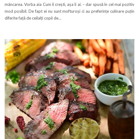
mâncarea. Vorba aia Cum îi crești, așa îi ai. – dar spusă în cel mai pozitiv
mod posibil. De fapt ei nu sunt mofturoși ci au preferințe culinare puțin
diferite față de ceilalți copii de…