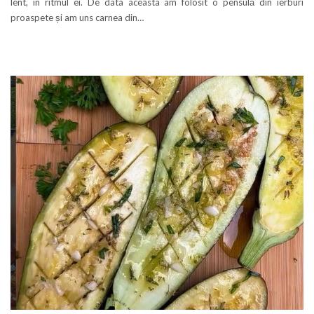
lent, în ritmul ei. De data aceasta am folosit o pensulă din ierburi
proaspete și am uns carnea din…