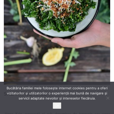
Bucătăria familiei mele folosește internet cookies pentru a oferi
vizitatorilor și utilizatorilor o experiență mai bună de navigare și
SALATĂ DE KALE
servicii adaptate nevoilor și intereselor fiecăruia.
OK
„Varza Kale, cunoscută și sub denumirea de borecole sau varza