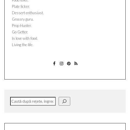
Food lover.
Plate licker.
Dessert enthusiast.
Grocery guru.
Prop Hunter.
Go Getter.
In love with food.
Living the life.
FACEBOOK
INSTAGRAM
PINTEREST
ABONATI-
VA
Caută