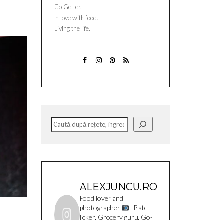
Go Getter.
In love with food.
Living the life.
FACEBOOK
INSTAGRAM
PINTEREST
ABONATI-
VA
Caută
ALEXJUNCU.RO
Food lover and
photographer
. Plate
licker. Grocery guru. Go-