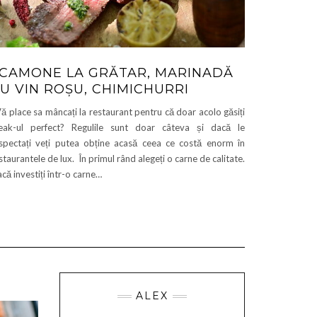
CAMONE LA GRĂTAR, MARINADĂ
U VIN ROȘU, CHIMICHURRI
 place sa mâncați la restaurant pentru că doar acolo găsiți
eak-ul perfect? Regulile sunt doar câteva și dacă le
spectați veți putea obține acasă ceea ce costă enorm în
staurantele de lux. În primul rând alegeți o carne de calitate.
că investiți într-o carne…
ALEX