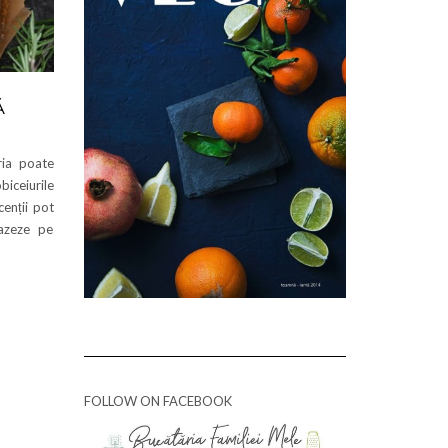
Ă
ria poate
biceiurile
cenții pot
bazeze pe
FOLLOW ON FACEBOOK