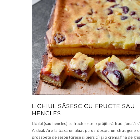
LICHIUL SĂSESC CU FRUCTE SAU
HENCLEȘ
Lichiul (sau hencleș) cu fructe este o prăjitură tradițională 
Ardeal. Are la bază un aluat pufos dospit, un strat genero
proaspete de sezon (cirese si piersici) și o cremă fină de griș