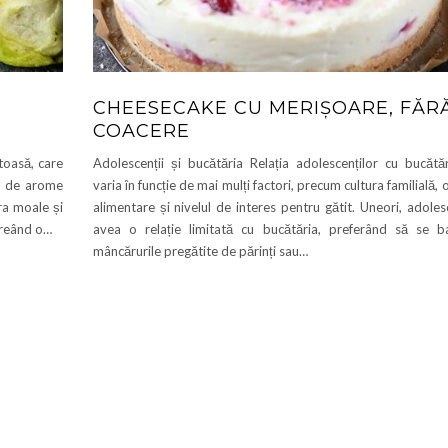
CHEESECAKE CU MERIȘOARE, FĂR
COACERE
toasă, care
Adolescenții și bucătăria Relația adolescenților cu bucătă
le de arome
varia în funcție de mai mulți factori, precum cultura familială, o
ra moale și
alimentare și nivelul de interes pentru gătit. Uneori, adoles
 creând o…
avea o relație limitată cu bucătăria, preferând să se 
mâncărurile pregătite de părinți sau…