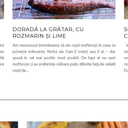
DORADĂ LA GRĂTAR, CU
S
ROZMARIN ȘI LIME
C
unt
Am recunoscut întotdeauna că am copii mofturoși în ceea ce
Vă
eea
privește mâncarea. Vorba aia Cum îi crești, așa îi ai. – dar
st
ită
spusă în cel mai pozitiv mod posibil. De fapt ei nu sunt
re
are
mofturoși ci au preferințe culinare puțin diferite față de ceilalți
re
copii de…
Da