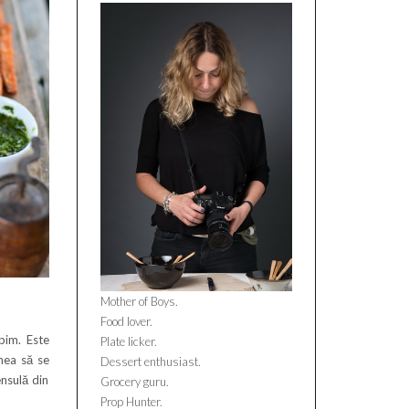
Mother of Boys.
Food lover.
bim. Este
Plate licker.
nea să se
Dessert enthusiast.
ensulă din
Grocery guru.
Prop Hunter.