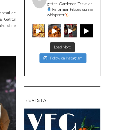
getter. Gardener. Traveler
Reformer Pilates spring
ocesul de
whisperer
ă. Gătitul
mirosul de
Load More
Follow on Instagram
REVISTA