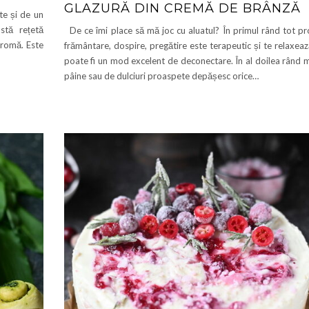
GLAZURĂ DIN CREMĂ DE BRÂNZĂ
te și de un
tă rețetă
De ce îmi place să mă joc cu aluatul? În primul rând tot pr
aromă. Este
frământare, dospire, pregătire este terapeutic și te relaxeaz
poate fi un mod excelent de deconectare. În al doilea rând 
pâine sau de dulciuri proaspete depășesc orice…