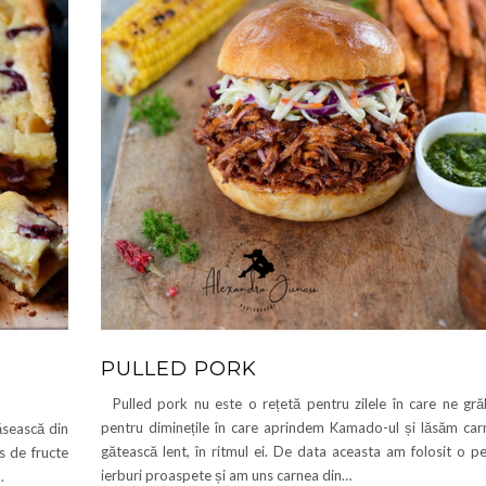
PULLED PORK
Pulled pork nu este o rețetă pentru zilele în care ne gră
pentru diminețile în care aprindem Kamado-ul și lăsăm car
săsească din
gătească lent, în ritmul ei. De data aceasta am folosit o p
s de fructe
ierburi proaspete și am uns carnea din…
.