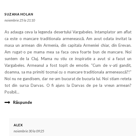
SUZANA HOLAN
noiembrie 25 la 21:10
As adauga ceva la legenda desertului Vargabeles. Intamplator am aflat
ca este o mancare traditionala armenească. Am avut odata invitat la
masa un armean din Armenia, din capitala Armeniei chiar, din Erevan.
Am rugat-o pe mama mea sa faca ceva foarte bun de mancare. Noi
suntem de la Cluj. Mama nu stiu ce inspiratie a avut si a facut un
Vargabeles. Armeanul a fost topit de emotie. “Cum de v-ati gandit,
doamna, sa ma primiti tocmai cu o mancare traditionala armenească?!”
Noi nu ne gandisem, dar ne-am bucurat de bucuria lui. Noi stiam reteta
tot din sursa Darvas. O fi ajuns la Darvas de pe la vreun armean?
Posibil…
Răspunde
ALEX
noiembrie 30 la 09:25