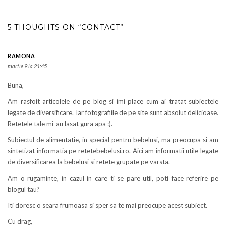
5 THOUGHTS ON “CONTACT”
RAMONA
martie 9 la 21:45
Buna,
Am rasfoit articolele de pe blog si imi place cum ai tratat subiectele
legate de diversificare. Iar fotografiile de pe site sunt absolut delicioase.
Retetele tale mi-au lasat gura apa :).
Subiectul de alimentatie, in special pentru bebelusi, ma preocupa si am
sintetizat informatia pe retetebebelusi.ro. Aici am informatii utile legate
de diversificarea la bebelusi si retete grupate pe varsta.
Am o rugaminte, in cazul in care ti se pare util, poti face referire pe
blogul tau?
Iti doresc o seara frumoasa si sper sa te mai preocupe acest subiect.
Cu drag,