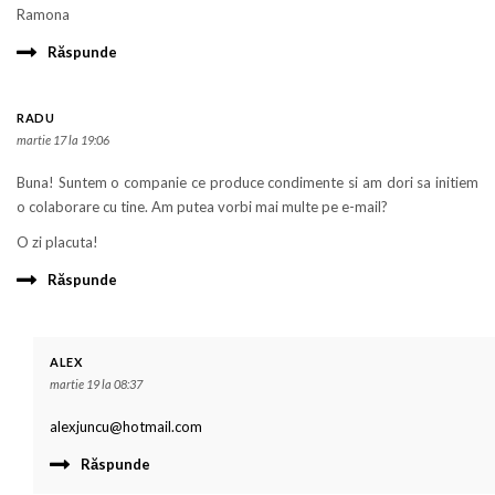
Ramona
Răspunde
RADU
martie 17 la 19:06
Buna! Suntem o companie ce produce condimente si am dori sa initiem
o colaborare cu tine. Am putea vorbi mai multe pe e-mail?
O zi placuta!
Răspunde
ALEX
martie 19 la 08:37
alexjuncu@hotmail.com
Răspunde