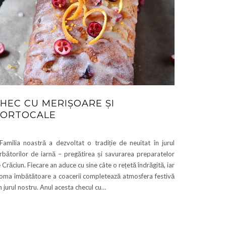
HEC CU MERIȘOARE ȘI
ORTOCALE
milia noastră a dezvoltat o tradiție de neuitat în jurul
rbătorilor de iarnă – pregătirea și savurarea preparatelor
 Crăciun. Fiecare an aduce cu sine câte o rețetă îndrăgită, iar
oma îmbătătoare a coacerii completează atmosfera festivă
n jurul nostru. Anul acesta checul cu…