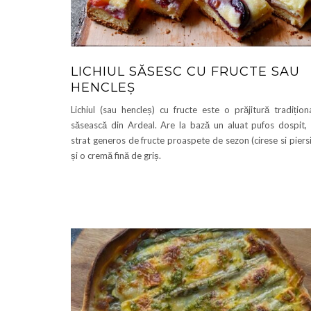
LICHIUL SĂSESC CU FRUCTE SAU
HENCLEȘ
Lichiul (sau hencleș) cu fructe este o prăjitură tradițion
săsească din Ardeal. Are la bază un aluat pufos dospit,
strat generos de fructe proaspete de sezon (cirese si piersi
și o cremă fină de griș.