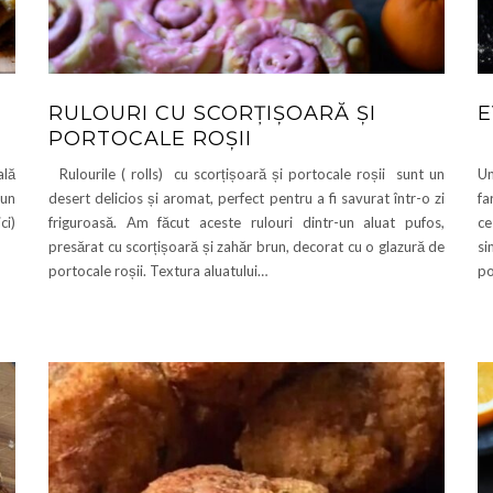
RULOURI CU SCORȚIȘOARĂ ȘI
E
PORTOCALE ROȘII
ală
Rulourile ( rolls) cu scorțișoară și portocale roșii sunt un
U
 un
desert delicios și aromat, perfect pentru a fi savurat într-o zi
fa
ci)
friguroasă. Am făcut aceste rulouri dintr-un aluat pufos,
ce
presărat cu scorțișoară și zahăr brun, decorat cu o glazură de
si
portocale roșii. Textura aluatului…
po