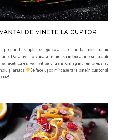
VANTAI DE VINETE LA CUPTOR
n preparat simplu și gustos, care arată minunat în
rfurie. Dacă aveți o vânătă frumoasă în bucătărie și nu știți
 să faceți cu ea, vă invit să o transformați într-un preparat
mplu și arătos
Se face ușor, miroase tare bine în cuptor și
ate fi…