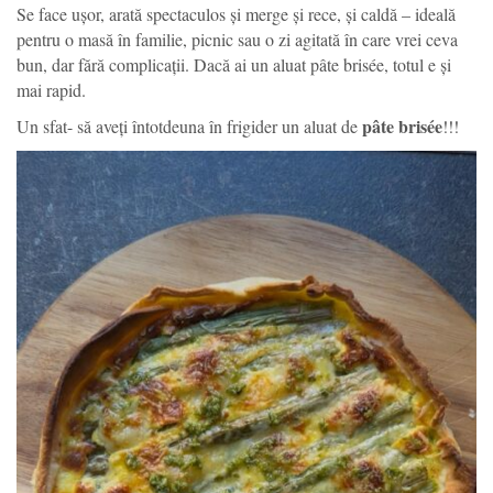
Se face ușor, arată spectaculos și merge și rece, și caldă – ideală
pentru o masă în familie, picnic sau o zi agitată în care vrei ceva
bun, dar fără complicații. Dacă ai un aluat pâte brisée, totul e și
mai rapid.
pâte brisée
Un sfat- să aveți întotdeuna în frigider un aluat de
!!!