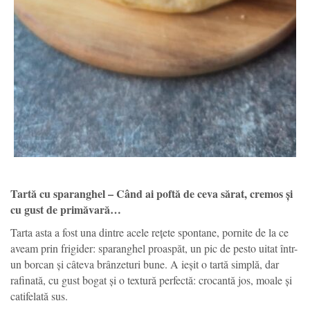
Tartă cu sparanghel – Când ai poftă de ceva sărat, cremos și
cu gust de primăvară…
Tarta asta a fost una dintre acele rețete spontane, pornite de la ce
aveam prin frigider: sparanghel proaspăt, un pic de pesto uitat într-
un borcan și câteva brânzeturi bune. A ieșit o tartă simplă, dar
rafinată, cu gust bogat și o textură perfectă: crocantă jos, moale și
catifelată sus.