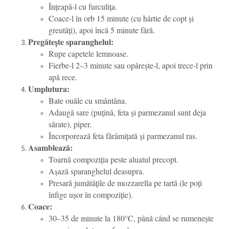
Înțeapă-l cu furculița.
Coace-l în orb 15 minute (cu hârtie de copt și
greutăți), apoi încă 5 minute fără.
Pregătește sparanghelul:
Rupe capetele lemnoase.
Fierbe-l 2–3 minute sau opărește-l, apoi trece-l prin
apă rece.
Umplutura:
Bate ouăle cu smântâna.
Adaugă sare (puțină, feta și parmezanul sunt deja
sărate), piper.
Încorporează feta fărâmițată și parmezanul ras.
Asamblează:
Toarnă compoziția peste aluatul precopt.
Așază sparanghelul deasupra.
Presară jumătățile de mozzarella pe tartă (le poți
înfige ușor în compoziție).
Coace:
30–35 de minute la 180°C, până când se rumenește