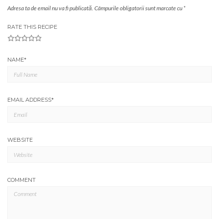
Adresa ta de email nu va fi publicată.
Câmpurile obligatorii sunt marcate cu
*
RATE THIS RECIPE
1
2
3
4
5
NAME
*
EMAIL ADDRESS
*
WEBSITE
COMMENT