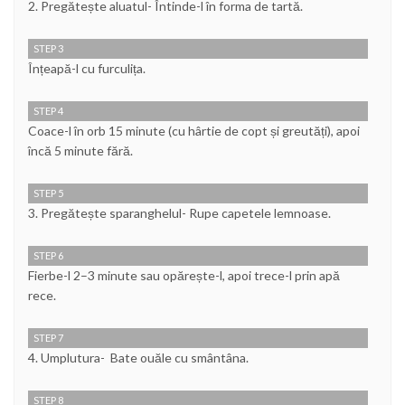
2. Pregătește aluatul- Întinde-l în forma de tartă.
STEP 3
Înțeapă-l cu furculița.
STEP 4
Coace-l în orb 15 minute (cu hârtie de copt și greutăți), apoi
încă 5 minute fără.
STEP 5
3. Pregătește sparanghelul- Rupe capetele lemnoase.
STEP 6
Fierbe-l 2–3 minute sau opărește-l, apoi trece-l prin apă
rece.
STEP 7
4. Umplutura- Bate ouăle cu smântâna.
STEP 8