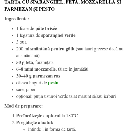
TARTĂ CU SPARANGHEL, FETA, MOZZARELLA ȘI
PARMEZAN ȘI PESTO
Ingrediente:
pâte brisée
1 foaie de
sparanghel verde
1 legătură de
3 ouă
smântână pentru gătit
200 ml
(sau iaurt grecesc dacă nu
ai smântână)
50 g feta
, fărâmițată
6–8 mini mozzarelle
, tăiate în jumătăți
30–40 g parmezan ras
pesto
câteva linguri de
sare, piper
opțional: puțin usturoi verde taiat marunt si/sau ierburi
Mod de preparare:
Preîncălzește cuptorul
la 180°C.
Pregătește aluatul:
Întinde-l în forma de tartă.