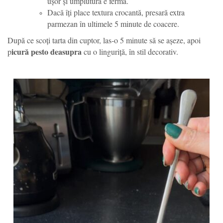
ușor și umplutura e fermă.
Dacă îți place textura crocantă, presară extra
parmezan în ultimele 5 minute de coacere.
După ce scoți tarta din cuptor, las-o 5 minute să se așeze, apoi
icură pesto deasupra
p
cu o linguriță, în stil decorativ.