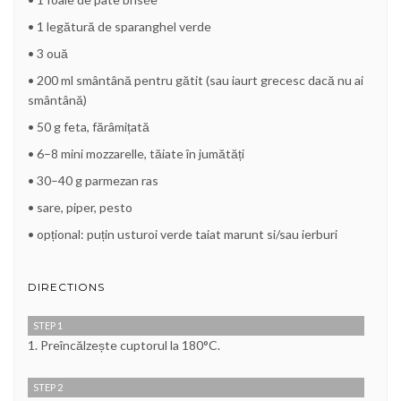
• 1 legătură de sparanghel verde
• 3 ouă
• 200 ml smântână pentru gătit (sau iaurt grecesc dacă nu ai
smântână)
• 50 g feta, fărâmițată
• 6–8 mini mozzarelle, tăiate în jumătăți
• 30–40 g parmezan ras
• sare, piper, pesto
• opțional: puțin usturoi verde taiat marunt si/sau ierburi
DIRECTIONS
STEP 1
1. Preîncălzește cuptorul la 180°C.
STEP 2