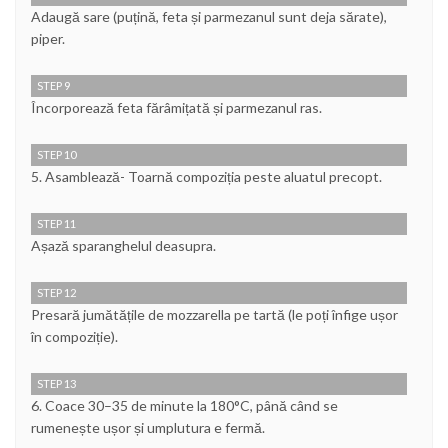
Adaugă sare (puțină, feta și parmezanul sunt deja sărate),
piper.
STEP 9
Încorporează feta fărâmițată și parmezanul ras.
STEP 10
5. Asamblează- Toarnă compoziția peste aluatul precopt.
STEP 11
Așază sparanghelul deasupra.
STEP 12
Presară jumătățile de mozzarella pe tartă (le poți înfige ușor
în compoziție).
STEP 13
6. Coace 30–35 de minute la 180°C, până când se
rumenește ușor și umplutura e fermă.