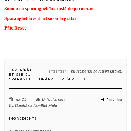
Somon cu sparanghel, în crustă de parmezan
Sparanghel învelit în bacon la grătar
Pâte Brisée
TARTA/PÂTE
This recipe has no ratings just yet.
BRISÉE CU
SPARANGHEL, BRÂNZETURI ȘI PESTO
mai 21
Difficulty
: easy
Print This
By:
Bucătăria Familiei Mele
INGREDIENTS
• 1 foaie de pâte brisée