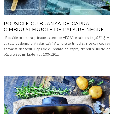
POPSICLE CU BRANZA DE CAPRA,
CIMBRU SI FRUCTE DE PADURE NEGRE
Popsicle cu branza și fructe as seen on VEG Vă e cald, nu-i așa??? Și v-
ați săturat de înghețata clasică??? Atunci este timpul să încercați ceva cu
adevărat deosebit. Popsicle cu brânză de capră, cimbru și fructe de
pădure 250 ml. lapte gras 100-120…