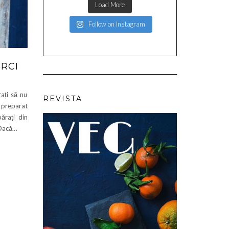
Load More
Follow on Instagram
ERCI
ați să nu
REVISTA
 preparat
ărați din
 Dacă…