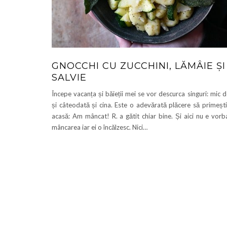
GNOCCHI CU ZUCCHINI, LĂMÂIE ȘI
SALVIE
Începe vacanța și băieții mei se vor descurca singuri: mic d
și câteodată și cina. Este o adevărată plăcere să primeșt
acasă: Am mâncat! R. a gătit chiar bine. Și aici nu e vorb
mâncarea iar ei o încălzesc. Nici…