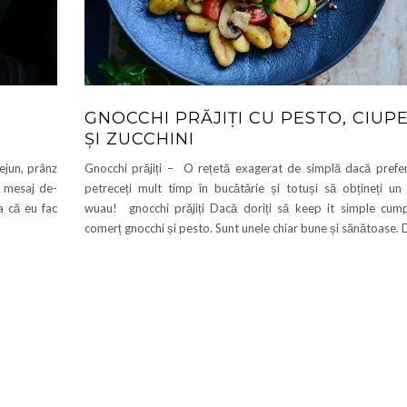
GNOCCHI PRĂJIȚI CU PESTO, CIUP
ȘI ZUCCHINI
ejun, prânz
Gnocchi prăjiți – O rețetă exagerat de simplă dacă prefer
i mesaj de-
petreceți mult timp în bucătărie și totuși să obțineți un
a că eu fac
wuau! gnocchi prăjiți Dacă doriți să keep it simple cump
comerț gnocchi și pesto. Sunt unele chiar bune și sănătoase.