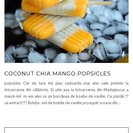
COCONUT CHIA MANGO POPSICLES
popsicles Cât de tare îmi plac cadourile…mai ales cele primite la
întoarcerea din călătorie. Și uite așa la întoarcerea din Madagascar a
maică-mii m-am ales cu un borcănaș de boabe de vanilie. Ce păstăi ??
ce extract??? Bobițe…mii de bobițe de vanilie proaspăt scoase din…