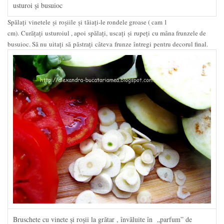
usturoi şi busuioc
Spălați vinetele şi roșiile şi tăiați-le rondele groase ( cam 1
cm). Curățați usturoiul , apoi spălați, uscați şi rupeți cu mâna frunzele de
busuioc. Să nu uitați să păstrați câteva frunze întregi pentru decorul final.
Bruschete cu vinete şi roşii la grătar , învăluite în „parfum” de