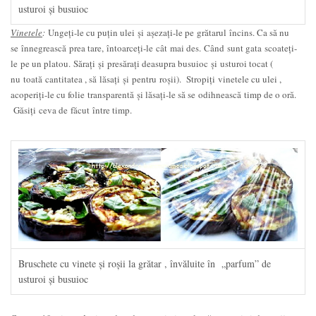
usturoi şi busuioc
Vinetele
:
Ungeți-le cu puţin ulei şi așezați-le pe grătarul încins. Ca să nu
se înnegrească prea tare, întoarceți-le cât mai des. Când sunt gata scoateți-
le pe un platou. Sărați şi presărați deasupra busuioc şi usturoi tocat (
nu toată cantitatea , să lăsați şi pentru roșii). Stropiți vinetele cu ulei ,
acoperiți-le cu folie transparentă şi lăsați-le să se odihnească timp de o oră.
Găsiți ceva de făcut între timp.
Bruschete cu vinete şi roşii la grătar , învăluite în „parfum” de
usturoi şi busuioc