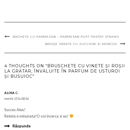
BAGHETE CU PARMEZAN – PARMESAN PUFF PASTRY STRAWS
BRIOŞE SĂRATE CU ZUCCHINI ŞI MORCOV
4 THOUGHTS ON “BRUSCHETE CU VINETE ŞI ROŞII
LA GRĂTAR, ÎNVĂLUITE ÎN PARFUM DE USTUROI
ŞI BUSUIOC”
ALINA C.
martie 15 la 08:56
Succes Alex!
Reteta e minunata!O voi incerca si eu!
Răspunde