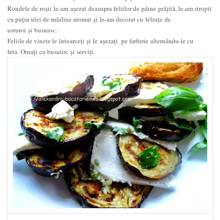
Rondele de roșii le-am așezat deasupra feliilor de pâine prăjită, le-am stropit
cu puţin ulei de măsline aromat şi le-am decorat cu feliuțe de
usturoi şi busuioc.
Feliile de vinete le întoarceți şi le așezați pe farfurie alternându-le cu
feta. Ornați cu busuioc şi serviți.