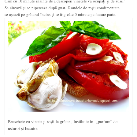
Cam cu 10 minute înainte de a descoperi vinetele vă ocupați şi de
roșii:
Se sărează şi se piperează după gust. Rondele de roșii condimentate
se așează pe grătarul încins şi se frig câte 5 minute pe fiecare parte.
Bruschete cu vinete şi roşii la grătar , învăluite în „parfum” de
usturoi şi busuioc