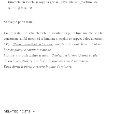
Bruschete cu vinete şi roşii la grătar , învăluite în „parfum” de
usturoi şi busuioc
Să aveţi o poftă mare !!!
Un ultim sfat: Bruschetele trebuie montate cu puțin timp înainte de a fi
consumate, altfel riscați să se înmoaie și capătă un aspect deloc apetisant.
*Tip:
Uleiul aromatizat cu busuioc
l-am făcut în casă: Într-o sticlă sau
borcan puneți o cantitate mare de
busuioc proaspăt spălat şi uscat. Umpleți recipientul folosit cu ulei
de măsline extravirgin şi lăsați la macerat vreo 2 săptămâni.
Dacă doriți îl puteți strecura înainte de folosire.
RELATED POSTS