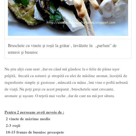
Bruschete cu vinete şi roşii la grătar , învăluite în „parfum” de
usturoi şi busuioc
Nu știu alții cum sunt , dar eu când mă gândesc la o felie de pâine ușor
prăjită, frecată cu usturoi şi stropită cu ulei de măsline aromat, însoțită de
ingrediente simple şi gustoase , mâncată cu mâna , îmi vine o poftă nebună
de viață. Nu poți greși cu acest preparat , bruschetele sunt crocante,
aromate şi ușoare. O rețetă mai veche , dar de care nu mă pot sătura.
Pentru 2 persoane aveți nevoie de :
2 vinete de mărime medie
2-3
roșii
10-15 frunze de busuioc
proaspete