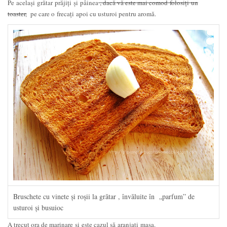
Pe acelaşi grătar prăjiți şi pâinea
, dacă vă este mai comod folosiți un
toaster,
pe care o frecați apoi cu usturoi pentru aromă.
Bruschete cu vinete şi roşii la grătar , învăluite în „parfum” de
usturoi şi busuioc
A trecut ora de marinare şi este cazul să aranjați masa.