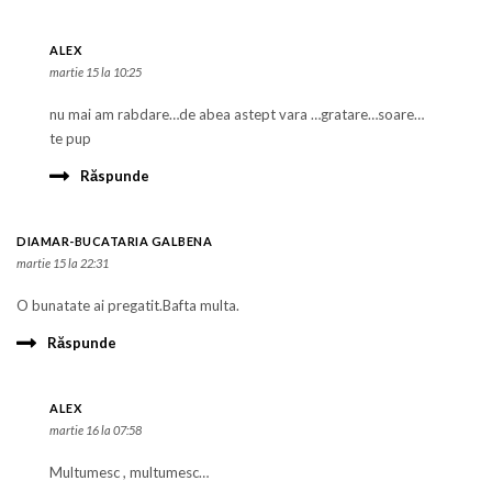
ALEX
martie 15 la 10:25
nu mai am rabdare…de abea astept vara …gratare…soare…
te pup
Răspunde
DIAMAR-BUCATARIA GALBENA
martie 15 la 22:31
O bunatate ai pregatit.Bafta multa.
Răspunde
ALEX
martie 16 la 07:58
Multumesc , multumesc…