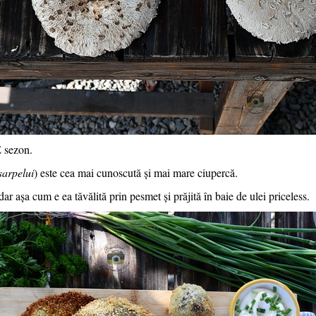
E sezon.
șarpelui
) este cea mai cunoscută și mai mare ciupercă.
ar așa cum e ea tăvălită prin pesmet și prăjită în baie de ulei priceless.