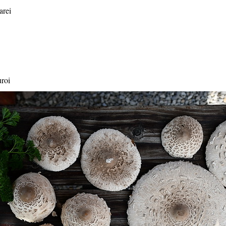
arei
uroi