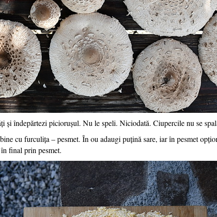
ți și îndepărtezi piciorușul. Nu le speli. Niciodată. Ciupercile nu se spal
 bine cu furculița – pesmet. În ou adaugi puțină sare, iar în pesmet opțion
i în final prin pesmet.