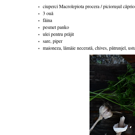
ciuperci Macrolepiota procera / piciorușul căprio
3 ouă
făina
pesmet panko
ulei pentru prăjit
sare, piper
maioneza, lămâie necerată, chives, pătrunjel, ust