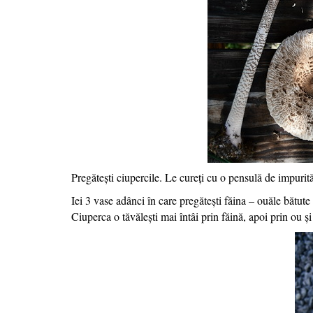
Pregătești ciupercile. Le cureți cu o pensulă de impurită
Iei 3 vase adânci în care pregătești făina – ouăle bătute
Ciuperca o tăvălești mai întâi prin făină, apoi prin ou ș