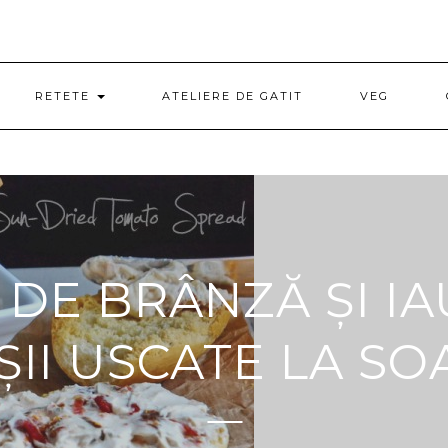
RETETE
ATELIERE DE GATIT
VEG
DE BRÂNZĂ ȘI IA
ȘII USCATE LA SO