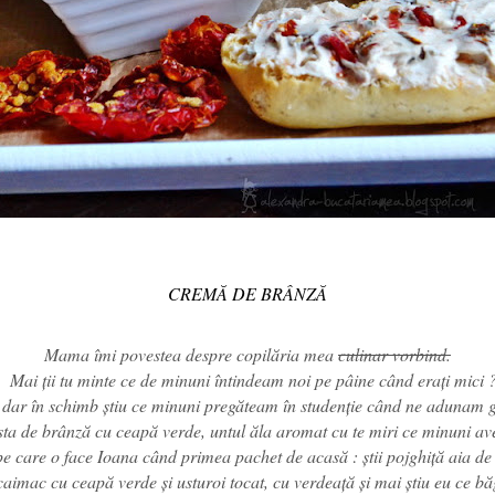
CREMĂ DE BRÂNZĂ
Mama îmi povestea despre copilăria mea
culinar vorbind.
 Mai ţii tu minte ce de minuni întindeam noi pe pâine când erați mici 
dar în schimb știu ce minuni pregăteam în studenție când ne adunam g
sta de brânză cu ceapă verde, untul ăla aromat cu te miri ce minuni av
e care o face Ioana când primea pachet de acasă : știi pojghiță aia d
aimac cu ceapă verde și usturoi tocat, cu verdeață și mai știu eu ce b