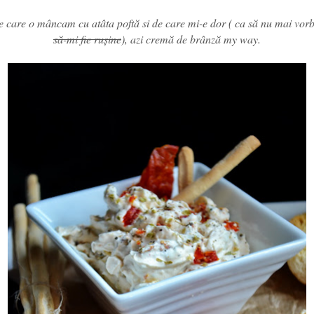
 pe care o mâncam cu atâta poftă si de care mi-e dor ( ca să nu mai vo
să-mi fie rușine
), azi cremă de brânză my way.