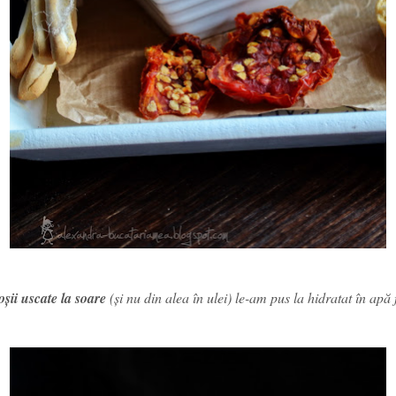
oșii uscate la soare
(și nu din alea în ulei) le-am pus la hidratat în apă 