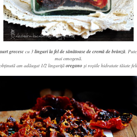
iaurt grecesc
cu 3
linguri la fel de sănătoase de cremă de brânză
. Pute
mai omogenă.
 obținută am adăugat 1/2 linguriță
oregano
și roșiile hidratate tăiate fel