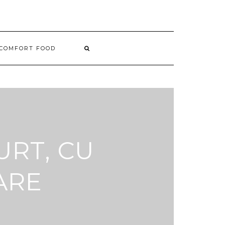
COMFORT FOOD
URT, CU
ARE