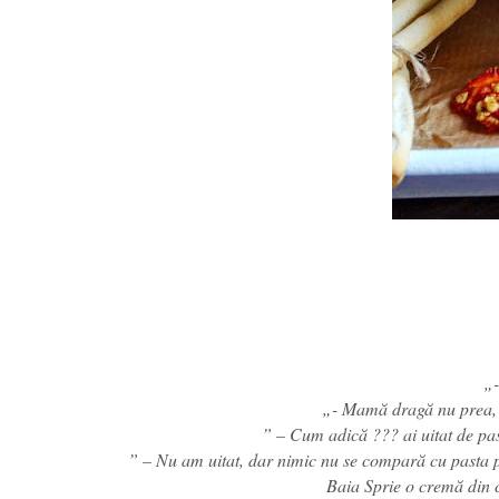
„-
„- Mamă dragă nu prea, 
” – Cum adică ??? ai uitat de pa
” – Nu am uitat, dar nimic nu se compară cu pasta p
Baia Sprie o cremă din c