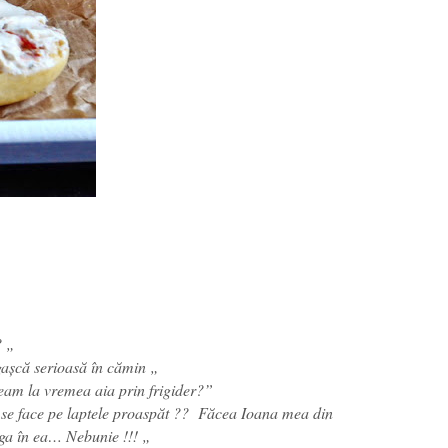
? „
așcă serioasă în cămin „
eam la vremea aia prin frigider?”
e se face pe laptele proaspăt ?? Făcea Ioana mea din
ăga în ea… Nebunie !!! „