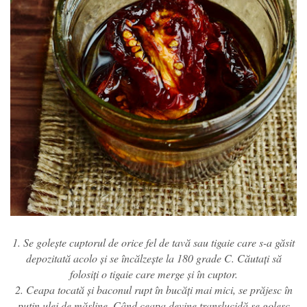
1. Se golește cuptorul de orice fel de tavă sau tigaie care s-a găsit
depozitată acolo și se încălzește la 180 grade C. Căutați să
folosiți o tigaie care merge și în cuptor.
2. Ceapa tocată și baconul rupt în bucăți mai mici, se prăjesc în
puțin ulei de măsline. Când ceapa devine translucidă se golesc