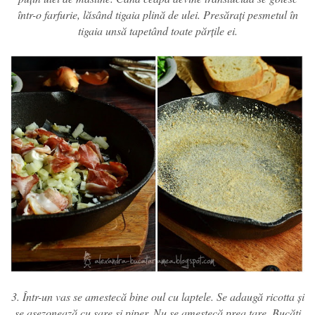
într-o farfurie, lăsând tigaia plină de ulei. Presărați pesmetul în
tigaia unsă tapetând toate părțile ei.
3. Într-un vas se amestecă bine oul cu laptele. Se adaugă ricotta și
se asezonează cu sare și piper. Nu se amestecă prea tare. Bucăți