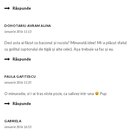
Răspunde
DOHOTARIU-AVRAM ALINA
ianuarie 30 la 11:13
Deci asta ai făcut cu baconul și rucola? Minunată idee! Mi-a plăcut sfatul
cu golitul cuptorului de tigăi și alte cele:). Așa trebuie sa fac și eu.
Răspunde
PAULA GAFITESCU
ianuarie 30 la 11:35
O minunatie, si i-ai tras niste poze, ca salivez intr-una
Pup
Răspunde
GABRIELA
ianuarie 30 la 16:53