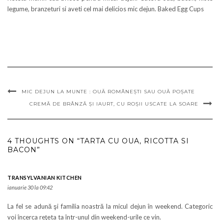
legume, branzeturi si aveti cel mai delicios mic dejun. Baked Egg Cups
MIC DEJUN LA MUNTE : OUĂ ROMÂNEȘTI SAU OUĂ POȘATE
CREMĂ DE BRÂNZĂ ȘI IAURT, CU ROȘII USCATE LA SOARE
4 THOUGHTS ON “TARTA CU OUA, RICOTTA SI
BACON”
TRANSYLVANIAN KITCHEN
ianuarie 30 la 09:42
La fel se adună şi familia noastră la micul dejun în weekend. Categoric
voi încerca reţeta ta într-unul din weekend-urile ce vin.