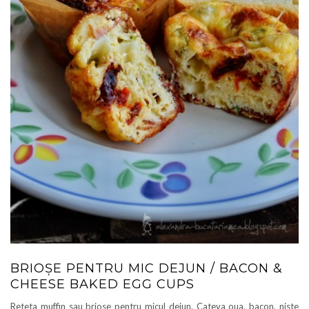
BRIOȘE PENTRU MIC DEJUN / BACON &
CHEESE BAKED EGG CUPS
Reteta muffin sau briose pentru micul dejun. Cateva oua, bacon, niste