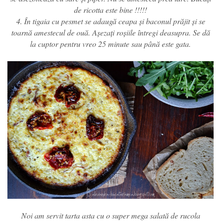
de ricotta este bine !!!!!
4. În tigaia cu pesmet se adaugă ceapa și baconul prăjit și se
toarnă amestecul de ouă. Așezați roșiile întregi deasupra. Se dă
la cuptor pentru vreo 25 minute sau până este gata.
Noi am servit tarta asta cu o super mega salată de rucola