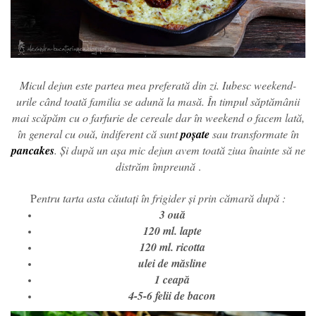
Micul dejun este partea mea preferată din zi. Iubesc weekend-
urile când toată familia se adună la masă. În timpul săptămânii
mai scăpăm cu o farfurie de cereale dar în weekend o facem lată,
în general cu ouă, indiferent că sunt
poșate
sau transformate în
pancakes
. Și după un așa mic dejun avem toată ziua înainte să ne
distrăm împreună
.
P
entru tarta asta căutați în frigider și prin cămară după :
3 ouă
120 ml. lapte
120 ml. ricotta
ulei de măsline
1 ceapă
4-5-6 felii de bacon