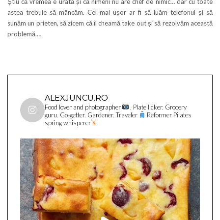
Știu că vremea e urâtă și că nimeni nu are chef de nimic… dar cu toate
astea trebuie să mâncăm. Cel mai ușor ar fi să luăm telefonul și să
sunăm un prieten, să zicem că îl cheamă take out și să rezolvăm această
problemă.…
ALEXJUNCU.RO
Food lover and photographer
. Plate licker. Grocery
guru. Go-getter. Gardener. Traveler
Reformer Pilates
spring whisperer