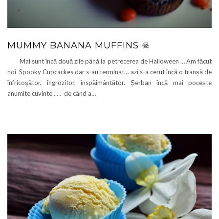
MUMMY BANANA MUFFINS ☠
Mai sunt încă două zile până la petrecerea de Halloween … Am făcut
noi Spooky Cupcackes dar s-au terminat… azi s-a cerut încă o tranșă de
înfricoșător, îngrozitor, înspăimântător. Șerban încă mai pocește
anumite cuvinte . . . de când a…