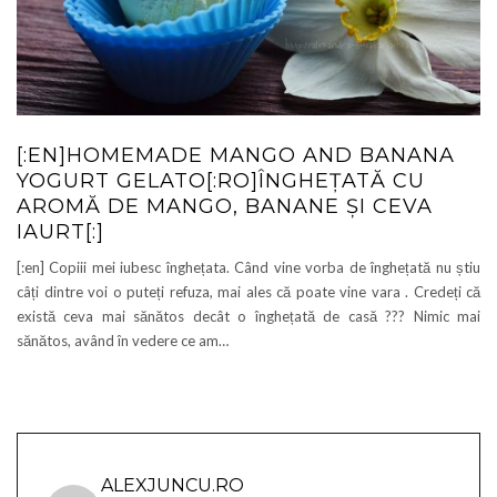
[:EN]HOMEMADE MANGO AND BANANA
YOGURT GELATO[:RO]ÎNGHEŢATĂ CU
AROMĂ DE MANGO, BANANE ŞI CEVA
IAURT[:]
[:en] Copiii mei iubesc înghețata. Când vine vorba de înghețată nu știu
câți dintre voi o puteți refuza, mai ales că poate vine vara . Credeți că
există ceva mai sănătos decât o înghețată de casă ??? Nimic mai
sănătos, având în vedere ce am…
ALEXJUNCU.RO