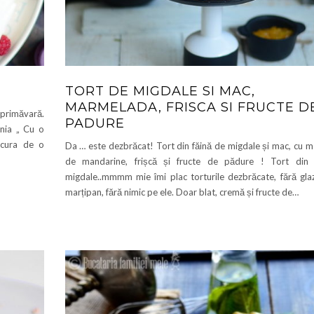
TORT DE MIGDALE SI MAC,
MARMELADA, FRISCA SI FRUCTE D
primăvară.
PADURE
nia „ Cu o
ucura de o
Da … este dezbrăcat! Tort din făină de migdale și mac, cu 
de mandarine, frișcă și fructe de pădure ! Tort din 
migdale..mmmm mie îmi plac torturile dezbrăcate, fără glaz
marțipan, fără nimic pe ele. Doar blat, cremă și fructe de…