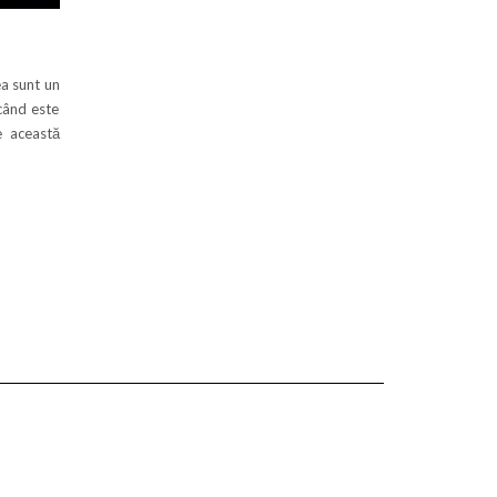
a sunt un
 când este
 această