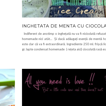
INGHETATA DE MENTA CU CIOCOL
Indiferent de anotimp o inghețată nu va fi niciodată refuzat
homemade nici atât… Și dacă adăugați esență de mentă 
este clar că va fi extraordinară. Ingrediente 250 ml. frișcă l
gr. lapte condensat homemade ( rețeta aici) ciocolată rasă e