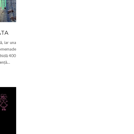
ATA
ă, iar una
homemade
ichidă 400
sență…