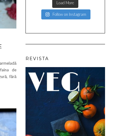
Load More
Follow on Instagram
E
REVISTA
marmeladă
faina de
ură, fără