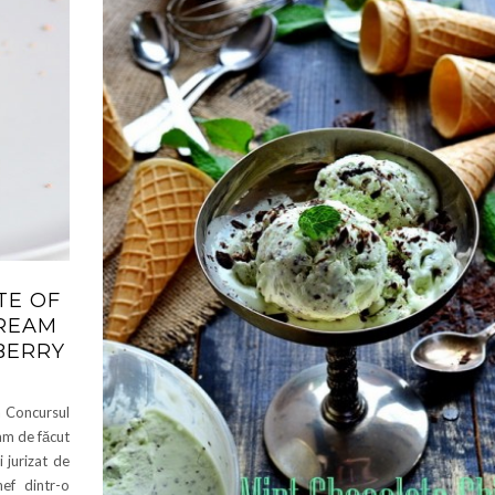
TE OF
CREAM
BERRY
a Concursul
am de făcut
 jurizat de
ef dintr-o