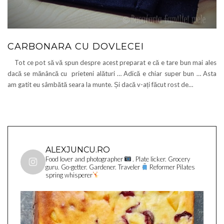
CARBONARA CU DOVLECEI
Tot ce pot să vă spun despre acest preparat e că e tare bun mai ales
dacă se mănâncă cu prieteni alături … Adică e chiar super bun … Asta
am gatit eu sâmbătă seara la munte. Și dacă v-ați făcut rost de…
ALEXJUNCU.RO
Food lover and photographer
. Plate licker. Grocery
guru. Go-getter. Gardener. Traveler
Reformer Pilates
spring whisperer