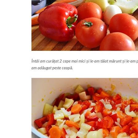
Întâi am curățat 2 cepe mai mici și le-am tăiat mărunt și le-am pu
am adăugat peste ceapă.