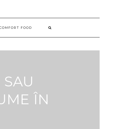
COMFORT FOOD
 SAU
UME ÎN