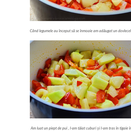
Când legumele au început să se înmoaie am adăugat un dovlecel 
Am luat un piept de pui , l-am tăiat cuburi și l-am tras în tigaie 