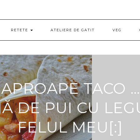
RETETE
ATELIERE DE GATIT
VEG
O]APROAPE TACO …
Ă DE PUI CU LEG
FELUL MEU[:]