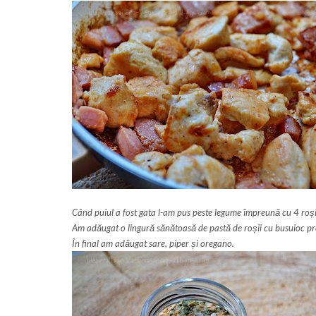
Când puiul a fost gata l-am pus peste legume împreună cu 4 roșii
Am adăugat o lingură sănătoasă de pastă de roșii cu busuioc proa
În final am adăugat sare, piper și oregano.