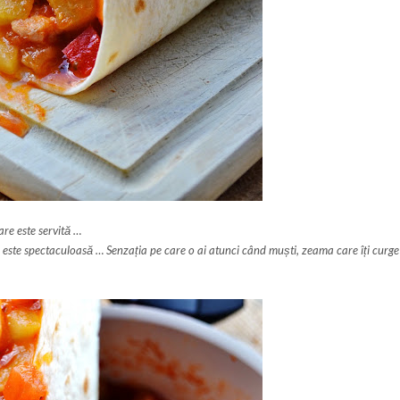
are este servită …
te spectaculoasă … Senzația pe care o ai atunci când muști, zeama care îți curge pe 