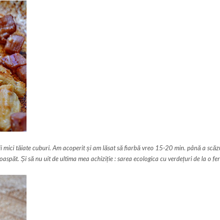
 mici tăiate cuburi. Am acoperit și am lăsat să fiarbă vreo 15-20 min. până a scăzu
spăt. Și să nu uit de ultima mea achiziție : sarea ecologica cu verdețuri de la o fe