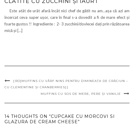
CLĂTITE CU ZUCCHINI ȘI IAURT
Este atât de urât afară încât nici chef de gătit nu am…așa că azi am
încercat ceva super ușor, care în final s-a dovedit a fi de mare efect și
foarte gustos !! Ingrediente : 2- 3 zucchini/dovlecei dați prin răzătoarea
mică și […]
[:RO]MUFFINS CU VÂRF NINS PENTRU DIMINEAȚA DE CRĂCIUN –
CU CLEMENTINE ȘI CRANBERRIES[:]
MUFFINS CU SOS DE MERE, PERE ȘI VANILIE
14 THOUGHTS ON “CUPCAKE CU MORCOVI SI
GLAZURA DE CREAM CHEESE”