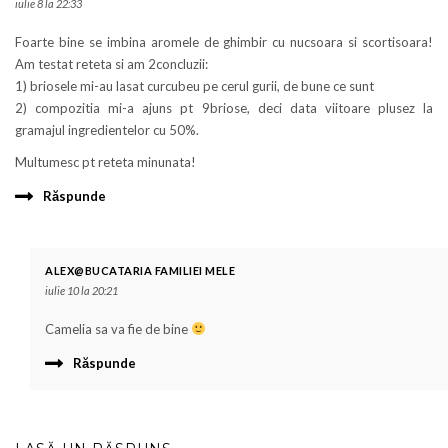
iulie 8 la 22:33
Foarte bine se imbina aromele de ghimbir cu nucsoara si scortisoara!
Am testat reteta si am 2concluzii:
1) briosele mi-au lasat curcubeu pe cerul gurii, de bune ce sunt
2) compozitia mi-a ajuns pt 9briose, deci data viitoare plusez la
gramajul ingredientelor cu 50%.
Multumesc pt reteta minunata!
Răspunde
ALEX@BUCATARIA FAMILIEI MELE
iulie 10 la 20:21
Camelia sa va fie de bine
Răspunde