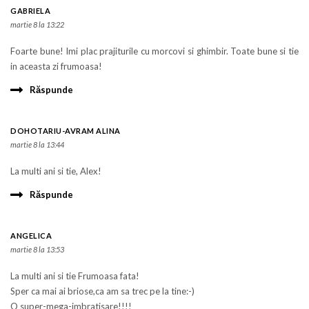
GABRIELA
martie 8 la 13:22
Foarte bune! Imi plac prajiturile cu morcovi si ghimbir. Toate bune si tie
in aceasta zi frumoasa!
Răspunde
DOHOTARIU-AVRAM ALINA
martie 8 la 13:44
La multi ani si tie, Alex!
Răspunde
ANGELICA
martie 8 la 13:53
La multi ani si tie Frumoasa fata!
Sper ca mai ai briose,ca am sa trec pe la tine:-)
O super-mega-imbratisare!!!!