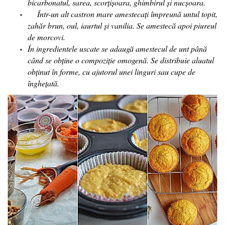
bicarbonatul, sarea, scorțișoara, ghimbirul și nucșoara.
Într-un alt castron mare amestecați împreună untul topit,
zahăr brun, oul, iaurtul și vanilia. Se amestecă apoi piureul
de morcovi.
În ingredientele uscate se adaugă amestecul de unt până
când se obține o compoziție omogenă. Se distribuie aluatul
obținut în forme, cu ajutorul unei linguri sau cupe de
înghețată.