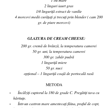
1 ou mare
2 linguri iaurt gras
1/4 linguriță extract de vanilie
4 morcovi medii curățați și trecuți prin blender ( cam 200
gr. de piure morcovi)
GLAZURA DE CREAM CHEESE:
200 gr. cremă de brânză, la temperatura camerei
50 gr. unt, la temperatura camerei
300 gr. zahăr pudră
1 linguriță miere
50 gr. nuci
opțional – 1 linguriță coajă de portocală rasă
METODA
Încălziți cuptorul la 180 de grade C. Pregătiți tava cu
hârtiuțe.
Într-un castron mare amestecați făina, praful de copt,