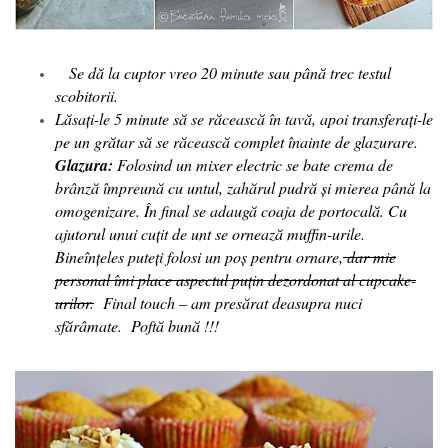
Se dă la cuptor vreo 20 minute sau până trec testul
scobitorii.
Lăsați-le 5 minute să se răcească în tavă, apoi transferați-le
pe un grătar să se răcească complet înainte de glazurare.
Glazura:
Folosind un mixer electric se bate crema de
brânză împreună cu untul, zahărul pudră și mierea până la
omogenizare. În final se adaugă coaja de portocală.
Cu
ajutorul unui cuțit de unt se ornează muffin-urile.
Bineînțeles puteți folosi un poș pentru ornare,
dar mie
personal îmi place aspectul puțin dezordonat al cupcake-
urilor.
Final touch – am presărat deasupra nuci
sfărâmate.
Poftă bună !!!