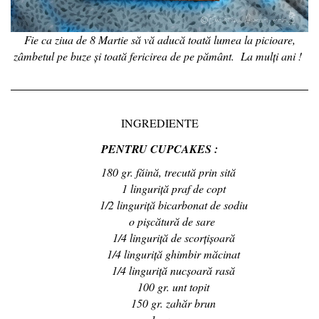
Fie ca ziua de 8 Martie să vă aducă toată lumea la picioare,
zâmbetul pe buze şi toată fericirea de pe pământ.
La mulţi ani !
INGREDIENTE
PENTRU CUPCAKES :
180 gr. făină, trecută prin sită
1 linguriță praf de copt
1/2 linguriță bicarbonat de sodiu
o pișcătură de sare
1/4 linguriță de scorțișoară
1/4 linguriță ghimbir măcinat
1/4 linguriță nucșoară rasă
100 gr. unt topit
150 gr. zahăr brun