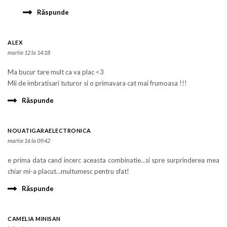
Răspunde
ALEX
martie 12 la 14:18
Ma bucur tare mult ca va plac <3
Mii de imbratisari tuturor si o primavara cat mai frumoasa !!!
Răspunde
NOUATIGARAELECTRONICA
martie 16 la 09:42
e prima data cand incerc aceasta combinatie…si spre surprinderea mea
chiar mi-a placut…multumesc pentru sfat!
Răspunde
CAMELIA MINISAN