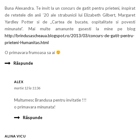
Buna Alexandra. Te invit la un concurs de gatit pentru prieteni, inspirat
de retetele din anii ’20 ale strabunicii lui Elizabeth Gilbert, Margaret
Yardley Potter si de „Cartea de bucate, ospitalitate si povesti
minunate”. Mai multe amanunte gasesti la mine pe blog
http://brindusascheaua.blogspot.ro/2013/03/concurs-de-gatit-pentru-
prieteni-Humanitas.html
O primavara frumoasa sa ai
Răspunde
ALEX
martie 12 la 11:36
Multumesc Brandusa pentru invitatie !!!
o primavara minunata!
Răspunde
ALINA VICU