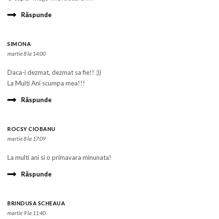
Răspunde
SIMONA
martie 8 la 14:00
Daca-i dezmat, dezmat sa fie!! :))
La Multi Ani scumpa mea!!!
Răspunde
ROCSY CIOBANU
martie 8 la 17:09
La multi ani si o primavara minunata!
Răspunde
BRINDUSA SCHEAUA
martie 9 la 11:40