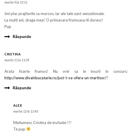
martie 9 la 15:11
Imi plac prajiturile cu morcov, iar ale tale sunt senzationale.
La multi ani, draga mea! O primavara frumoasa iti doresc!
Pup
Răspunde
CRISTINA
martie 11 la 11:39
Arata foarte frumos! Nu vrei sa le inscrii in concurs:
http://www.divainbucatarie.ro/just-t-va-ofera-un-martisor/
?
Răspunde
ALEX
martie 12 la 11:43
Multumesc Cristina de invitatie !!!
Te pup