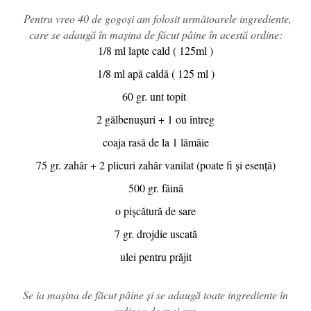
Pentru vreo 40 de gogoși am folosit următoarele ingrediente,
care se adaugă în mașina de făcut pâine în acestă ordine:
1/8 ml lapte cald ( 125ml )
1/8 ml apă caldă ( 125 ml )
60 gr. unt topit
2 gălbenușuri + 1 ou întreg
coaja rasă de la 1 lămâie
75 gr. zahăr + 2 plicuri zahăr vanilat (poate fi și esență)
500 gr. făină
o pișcătură de sare
7 gr. drojdie uscată
ulei pentru prăjit
Se ia mașina de făcut pâine și se adaugă toate ingrediente în
ordinea de mai sus.