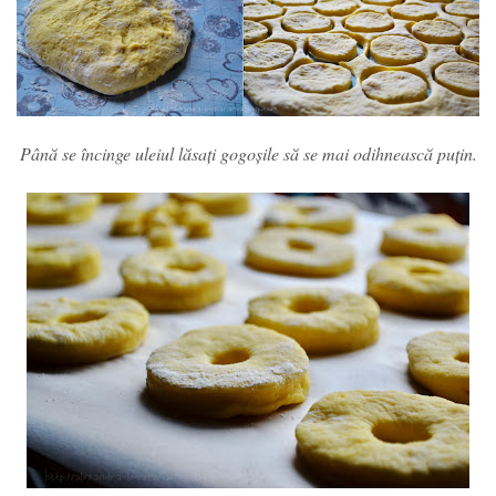
Până se încinge uleiul lăsați gogoșile să se mai odihnească puțin.