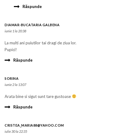
Răspunde
DIAMAR-BUCATARIA GALBENA
iunie 1 la 20:38
La multi ani puiutilor tai dragi de ziua lor.
Pupici!
Răspunde
SORINA
iunie 2 la 13:07
Arata bine si sigut sunt tare gustoase
Răspunde
CRISTEA_MARIA88@YAHOO.COM
iulie 30 la 22:35