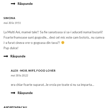
Răspunde
SIMONA
mai 30 la 19:51
La Multi Ani, mamei tale!! Sa fie sanatoasa si sa-i aduceti numai bucurii!
Foarte frumoase sunt gogosile… desi cel mic este cam botots.. nu cumva
i-a furat cineva vre-o gogoasa din tava?!
Pup dulce!
Răspunde
ALEX - MOB, WIFE, FOOD LOVER
mai 30 la 20:22
era chiar foarte suparat…le vroia pe toate si nu sa imparta…
Răspunde
ANDREEABACAU