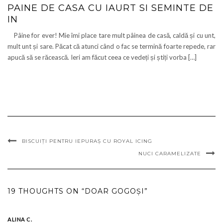
PAINE DE CASA CU IAURT SI SEMINTE DE
IN
Pâine for ever! Mie îmi place tare mult pâinea de casă, caldă și cu unt,
mult unt și sare. Păcat că atunci când o fac se termină foarte repede, rar
apucă să se răcească. Ieri am făcut ceea ce vedeți și știți vorba […]
BISCUIŢI PENTRU IEPURAŞ CU ROYAL ICING
NUCI CARAMELIZATE
19 THOUGHTS ON “DOAR GOGOȘI”
ALINA C.