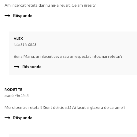
Am incercat reteta dar nu mi-a reusit. Ce am gresit?
Răspunde
ALEX
iulie 31 la 08:23
Buna Maria, ai înlocuit ceva sau ai respectat intocmai reteta??
Răspunde
RODETTE
martie 4 la 22:13
Mersi pentru reteta!!!Sunt deliciosi:D Ai facut si glazura de caramel?
Răspunde