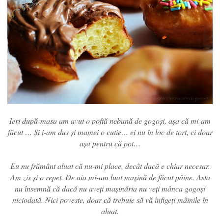
Ieri după-masa am avut o poftă nebună de gogoși, așa că mi-am
făcut … Și i-am dus și mamei o cutie… ei nu în loc de tort, ci doar
așa pentru că pot…
Eu nu frământ aluat că nu-mi place, decât dacă e chiar necesar.
Am zis și o repet. De aia mi-am luat mașină de făcut pâine. Asta
nu însemnă că dacă nu aveți mașinăria nu veți mânca gogoși
niciodată. Nici poveste, doar că trebuie să vă înfigeți mâinile în
aluat.