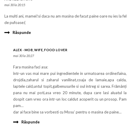
mai 30 la 20:15
La multi ani, mamei!si daca nu am masina de facut paine oare nu ies la fel
de pufoase:(
Răspunde
ALEX - MOB, WIFE, FOOD LOVER
mai 30 la 20:27
Fara masina faci asa:
într-un vas mai mare pui ingredientele in urmatoarea ordine:faina,
drojdia,zaharul si zaharul vanilinat,coaja de lamaie,apa calda,
laptele cald,untul topit,galbenusurile si oul intreg si sarea. Frămânți
pana nu mai poti,asa vreo 20 minute, dupa care lasi aluatul la
dospit cam vreo ora intr-un loc caldut acoperit cu un prosop. Pam
pam…
dar ai face bine sa vorbesti cu Mosu’ pentru o masina de paine…
Răspunde