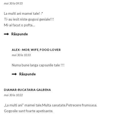
mai 30 la 09:35
La multi ani mamei tale! :*
Ti-au iesit niste gogosi geniale!!!
Mi-ai facut o pofta…
Răspunde
ALEX - MOB, WIFE, FOOD LOVER
mai 30 la 10:33
Numa bune langa capsunile tale !!!
Răspunde
DIAMAR-BUCATARIA GALBENA
mai 30 la 10:22
„La multi ani” mamei tale.Multa sanatate.Petrecere frumoasa.
Gogosile sunt foarte apetisante.