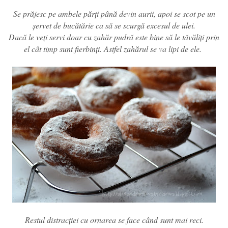
Se prăjesc pe ambele părți până devin aurii, apoi se scot pe un
șervet de bucătărie ca să se scurgă excesul de ulei.
Dacă le veți servi doar cu zahăr pudră este bine să le tăvăliți prin
el cât timp sunt fierbinți. Astfel zahărul se va lipi de ele.
Restul distracției cu ornarea se face când sunt mai reci.