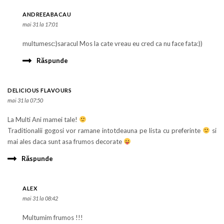
ANDREEABACAU
mai 31 la 17:01
multumesc:)saracul Mos la cate vreau eu cred ca nu face fata:))
Răspunde
DELICIOUS FLAVOURS
mai 31 la 07:50
La Multi Ani mamei tale!
Traditionalii gogosi vor ramane intotdeauna pe lista cu preferinte
si
mai ales daca sunt asa frumos decorate
Răspunde
ALEX
mai 31 la 08:42
Multumim frumos !!!