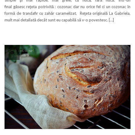
simple şi mai rapide, mai grele, cu nucă, fără nucă. Într-un
final găsesc reţeta potrivită : cozonac dar nu orice fel ci un cozonac în
formă de trandafir cu zahăr caramelizat. Reţeta originală La Gabriela,
mult mai detaliată decât sunt eu capabilă să v-o povestesc. […]