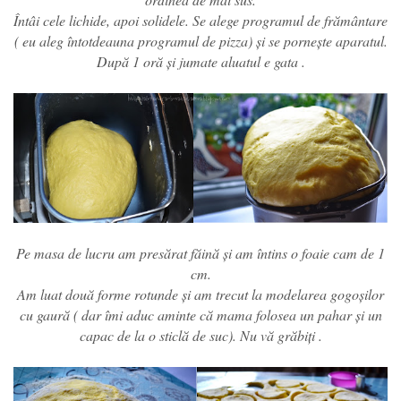
Întâi cele lichide, apoi solidele. Se alege programul de frământare
( eu aleg întotdeauna programul de pizza) și se pornește aparatul.
După 1 oră și jumate aluatul e gata .
Pe masa de lucru am presărat făină și am întins o foaie cam de 1
cm.
Am luat două forme rotunde și am trecut la modelarea gogoșilor
cu gaură ( dar îmi aduc aminte că mama folosea un pahar și un
capac de la o sticlă de suc). Nu vă grăbiți .