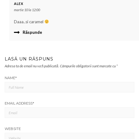
ALEX
martie 10 la 12:00
Daaa..si caramel
Răspunde
LASĂ UN RĂSPUNS
Adresa ta de email nu va fi publicată.
Câmpurile obligatorii sunt marcate cu
*
NAME
*
EMAIL ADDRESS
*
WEBSITE