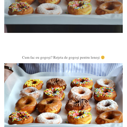
Cum fac eu gogoși? Rețeta de gogoși pentru leneși