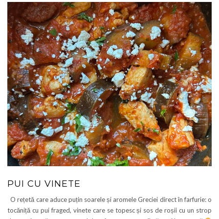
PUI CU VINETE
O rețetă care aduce puțin soarele și aromele Greciei direct în farfurie: o
tocăniță cu pui fraged, vinete care se topesc și sos de roșii cu un strop