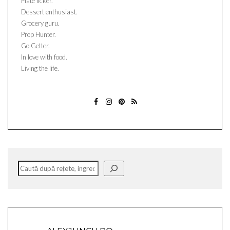
Plate licker.
Dessert enthusiast.
Grocery guru.
Prop Hunter.
Go Getter.
In love with food.
Living the life.
FACEBOOK
INSTAGRAM
PINTEREST
ABONATI-
VA
Caută