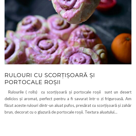
RULOURI CU SCORȚIȘOARĂ ȘI
PORTOCALE ROȘII
Rulourile ( rolls) cu scorțișoară și portocale roșii sunt un desert
delicios și aromat, perfect pentru a fi savurat într-o zi friguroasă. Am
făcut aceste rulouri dintr-un aluat pufos, presărat cu scorțișoară și zahăr
brun, decorat cu o glazură de portocale roșii. Textura aluatului…