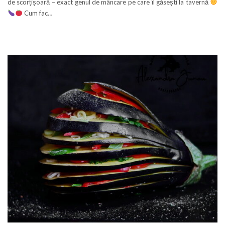
de scorțișoară – exact genul de mâncare pe care îl găsești la tavernă
Cum fac…