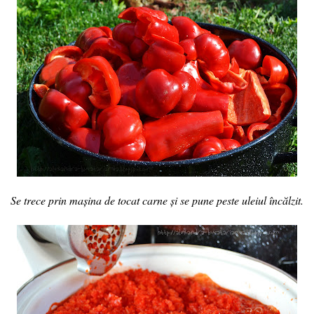
Se trece prin mașina de tocat carne și se pune peste uleiul încălzit.