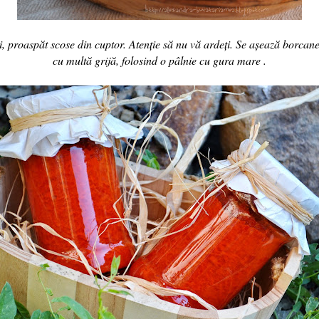
nți, proaspăt scose din cuptor. Atenție să nu vă ardeți. Se așează borcan
cu multă grijă, folosind o pâlnie cu gura mare .