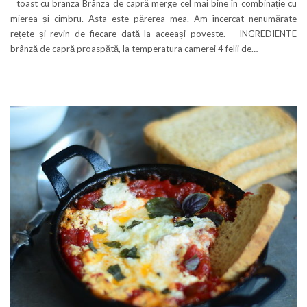
toast cu branza Brânza de capră merge cel mai bine în combinație cu
mierea și cimbru. Asta este părerea mea. Am încercat nenumărate
rețete și revin de fiecare dată la aceeași poveste. INGREDIENTE
brânză de capră proaspătă, la temperatura camerei 4 felii de…