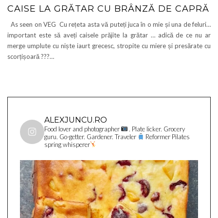
CAISE LA GRĂTAR CU BRÂNZĂ DE CAPRĂ
As seen on VEG Cu rețeta asta vă puteți juca în o mie și una de feluri…
important este să aveți caisele prăjite la grătar … adică de ce nu ar
merge umplute cu niște iaurt grecesc, stropite cu miere și presărate cu
scorțișoară ???…
ALEXJUNCU.RO
Food lover and photographer
. Plate licker. Grocery
guru. Go-getter. Gardener. Traveler
Reformer Pilates
spring whisperer