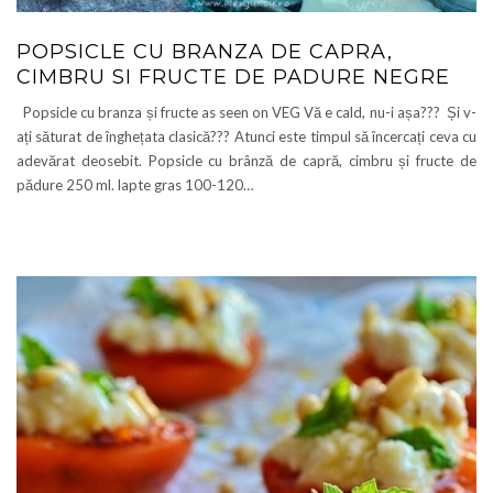
POPSICLE CU BRANZA DE CAPRA,
CIMBRU SI FRUCTE DE PADURE NEGRE
Popsicle cu branza și fructe as seen on VEG Vă e cald, nu-i așa??? Și v-
ați săturat de înghețata clasică??? Atunci este timpul să încercați ceva cu
adevărat deosebit. Popsicle cu brânză de capră, cimbru și fructe de
pădure 250 ml. lapte gras 100-120…