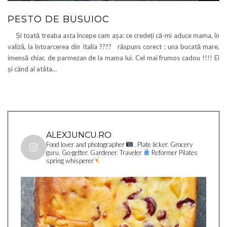
PESTO DE BUSUIOC
Și toată treaba asta începe cam așa: ce credeți că-mi aduce mama, în
valiză, la întoarcerea din Italia ???? răspuns corect : una bucată mare,
imensă chiar, de parmezan de la mama lui. Cel mai frumos cadou !!!! Ei
și când ai atâta…
ALEXJUNCU.RO
Food lover and photographer
. Plate licker. Grocery
guru. Go-getter. Gardener. Traveler
Reformer Pilates
spring whisperer