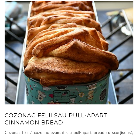
COZONAC FELII SAU PULL-APART
CINNAMON BREAD
Cozonac felii / cozonac evantai sau pull-apart bread cu scorțișoară,