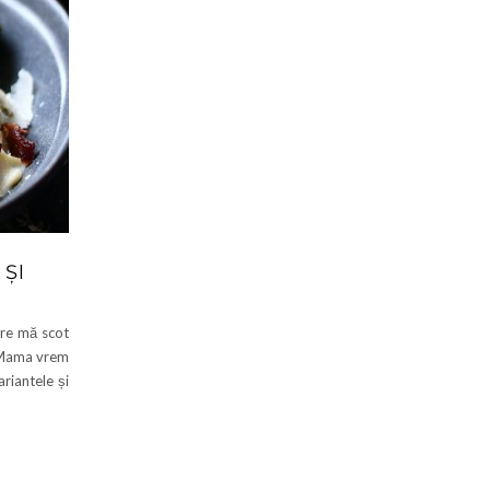
ȘI
are mă scot
: Mama vrem
riantele și