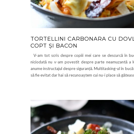
TORTELLINI CARBONARA CU DOV
COPT ȘI BACON
V-am tot scris despre copiii mei care se descurcă în bu
niciodată nu v-am povestit despre parte neamuzantă a lu
anume instructajul despre siguranță. Multitasking-ul în bucă
să fie evitat dar hai să recunoaștem cui nu-i place să găteas