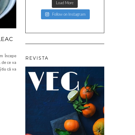
Load More
Follow on Instagram
LEAC
 Începe
REVISTA
ă de ce va
Știu că va