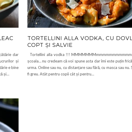
LEAC
TORTELLINI ALLA VODKA, CU DOV
COPT ȘI SALVIE
cătărie dar
Tortellini alla vodka !!! MMMMMMMmmmmmmmmmmmm
crurilor și
școala… nu credeam că voi spune asta dar îmi este puțin fric
tărie e bine
urma. Online sau nu, cu distanțare sau fără, cu masca sau nu. 
că și…
fi greu. Atât pentru copii cât și pentru…