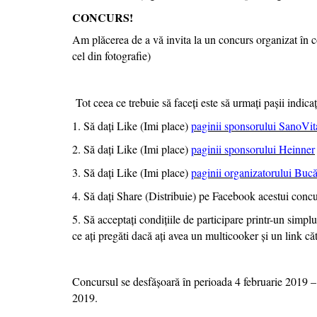
CONCURS!
Am plăcerea de a vă invita la un concurs organizat în 
cel din fotografie)
Tot ceea ce trebuie să faceți este să urmați pașii indicaț
1. Să dați Like (Imi place)
paginii sponsorului SanoVit
2. Să dați Like (Imi place)
paginii sponsorului Heinner
3. Să dați Like (Imi place)
paginii organizatorului Bucă
4. Să dați Share (Distribuie) pe Facebook acestui conc
5. Să acceptați condițiile de participare printr-un sim
ce ați pregăti dacă ați avea un multicooker și un link c
Concursul se desfășoară în perioada 4 februarie 2019 – 
2019.