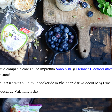
ecât o campanie care aduce împreună
Sano Vita
și
Heinner Electrocasnic
nstantă.
de la
#
sanovita
și un multicooker de la
#
heinner
, dar l-a ocolit Moș Crăc
t decât de
Valentine’s day
.