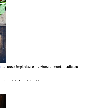
e
deoarece împărtășesc o viziune comună – calitatea
iun? Ei bine acum e atunci.