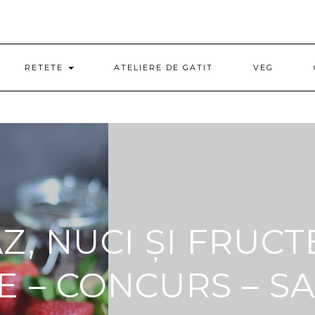
RETETE
ATELIERE DE GATIT
VEG
Z, NUCI ȘI FRUCT
 – CONCURS – S