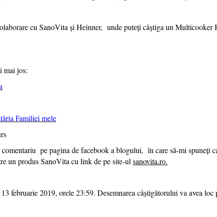
colaborare cu SanoVita și Heinner, unde puteți câștiga un
Multicooker H
i mai jos:
a
tăria Familiei mele
urs
plu comentariu pe pagina de facebook a blogului, în care să-mi spuneți ca
ătre un produs SanoVita cu link de pe site-ul
sanovita.ro.
13 februarie 2019, orele 23:59. Desemnarea câștigătorului va avea loc p