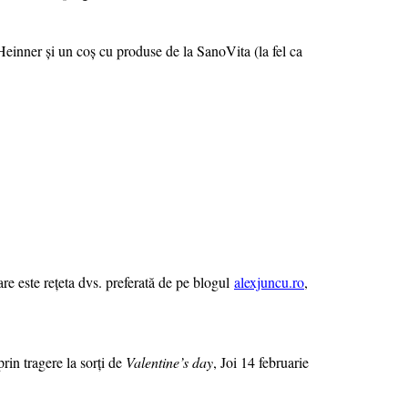
einner și un coș cu produse de la SanoVita (la fel ca
re este rețeta dvs. preferată de pe blogul
alexjuncu.ro
,
rin tragere la sorți de
Valentine’s day
, Joi 14 februarie