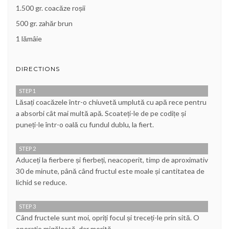
1.500 gr. coacăze roșii
500 gr. zahăr brun
1 lămâie
DIRECTIONS
STEP 1
Lăsați coacăzele într-o chiuvetă umplută cu apă rece pentru
a absorbi cât mai multă apă. Scoateți-le de pe codițe și
puneți-le într-o oală cu fundul dublu, la fiert.
STEP 2
Aduceți la fierbere și fierbeți, neacoperit, timp de aproximativ
30 de minute, până când fructul este moale și cantitatea de
lichid se reduce.
STEP 3
Când fructele sunt moi, opriți focul și treceți-le prin sită. O
operație migăloasă, dar merită.