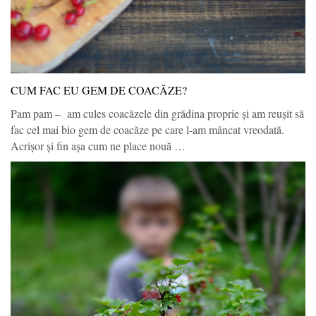
CUM FAC EU GEM DE COACĂZE?
Pam pam – am cules coacăzele din grădina proprie şi am reușit să
fac cel mai bio gem de coacăze pe care l-am mâncat vreodată.
Acrișor și fin așa cum ne place nouă …