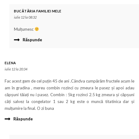
BUCĂTĂRIA FAMILIEI MELE
iulie 12 la 08:32
Mulțumesc
Răspunde
ELENA
iulie 12 la 20:34
Fac acest gem de cel puțin 45 de ani .Cândva cumpărăm fructele acum le
am în gradina , mereu combin rozinci cu zmeura le pasez și apoi adau
căpșuni tăiați nu i pasez. Combin : 5kg rozinci 2.5 kg zmeura și căpșuni
câți salvez la congelator 1 sau 2 kg este o muncă titatinica dar și
mulțumire la final. O zi buna
Răspunde