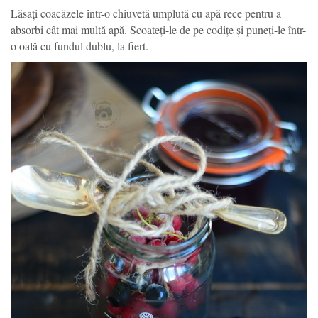
Lăsați coacăzele într-o chiuvetă umplută cu apă rece pentru a
absorbi cât mai multă apă. Scoateți-le de pe codițe și puneți-le într-
o oală cu fundul dublu, la fiert.