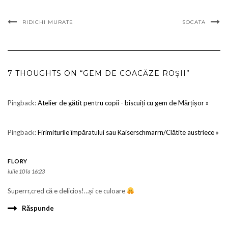
RIDICHI MURATE
SOCATA
7 THOUGHTS ON “GEM DE COACĂZE ROȘII”
Pingback:
Atelier de gătit pentru copii - biscuiți cu gem de Mărțișor »
Pingback:
Firimiturile împăratului sau Kaiserschmarrn/Clătite austriece »
FLORY
iulie 10 la 16:23
Superrr,cred că e delicios!…și ce culoare
Răspunde