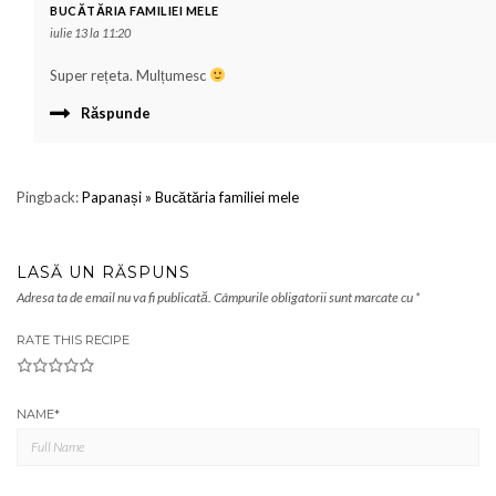
BUCĂTĂRIA FAMILIEI MELE
iulie 13 la 11:20
Super rețeta. Mulțumesc
Răspunde
Pingback:
Papanași » Bucătăria familiei mele
LASĂ UN RĂSPUNS
Adresa ta de email nu va fi publicată.
Câmpurile obligatorii sunt marcate cu
*
RATE THIS RECIPE
1
2
3
4
5
NAME
*