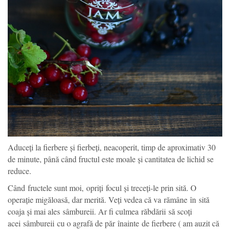
Aduceți la fierbere și fierbeți, neacoperit, timp de aproximativ 30
de minute, până când fructul este moale și cantitatea de lichid se
reduce.
Când fructele sunt moi, opriți focul și treceți-le prin sită. O
operație migăloasă, dar merită. Veți vedea că va rămâne în sită
coaja și mai ales sâmbureii. Ar fi culmea răbdării să scoți
acei sâmbureii cu o agrafă de păr înainte de fierbere ( am auzit că