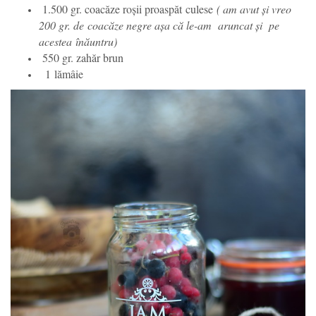
1.500 gr. coacăze roșii proaspăt culese
( am avut și vreo
200 gr. de coacăze negre așa că le-am aruncat și pe
acestea înăuntru)
550 gr. zahăr brun
1 lămâie