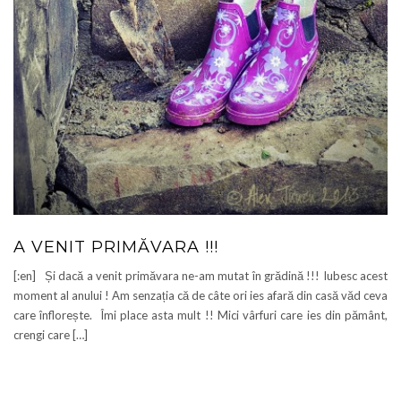
A VENIT PRIMĂVARA !!!
[:en] Și dacă a venit primăvara ne-am mutat în grădină !!! Iubesc acest
moment al anului ! Am senzația că de câte ori ies afară din casă văd ceva
care înflorește. Îmi place asta mult !! Mici vârfuri care ies din pământ,
crengi care […]