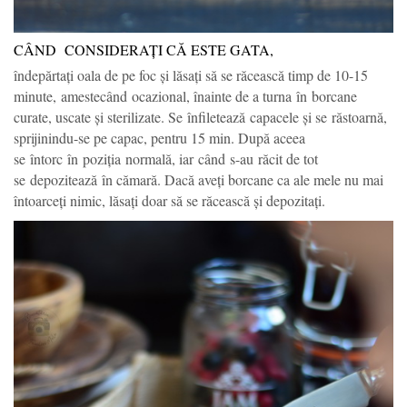
CÂND CONSIDERAȚI CĂ ESTE GATA,
îndepărtați oala de pe foc și lăsați să se răcească timp de 10-15
minute, amestecând ocazional, înainte de a turna în borcane
curate, uscate și sterilizate. Se înfiletează capacele și se răstoarnă,
sprijinindu-se pe capac, pentru 15 min. După aceea
se întorc în poziția normală, iar când s-au răcit de tot
se depozitează în cămară. Dacă aveți borcane ca ale mele nu mai
întoarceți nimic, lăsați doar să se răcească și depozitați.