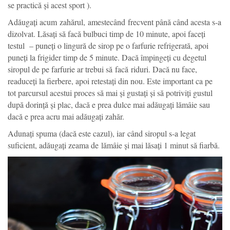
se practică și acest sport ).
Adăugați acum zahărul, amestecând frecvent până când acesta s-a
dizolvat. Lăsați să facă bulbuci timp de 10 minute, apoi faceți
testul – puneți o lingură de sirop pe o farfurie refrigerată, apoi
puneți la frigider timp de 5 minute. Dacă împingeți cu degetul
siropul de pe farfurie ar trebui să facă riduri. Dacă nu face,
readuceți la fierbere, apoi retestați din nou. Este important ca pe
tot parcursul acestui proces să mai și gustați și să potriviți gustul
după dorință și plac, dacă e prea dulce mai adăugați lămâie sau
dacă e prea acru mai adăugați zahăr.
Adunați spuma (dacă este cazul), iar când siropul s-a legat
suficient, adăugați zeama de lămâie și mai lăsați 1 minut să fiarbă.