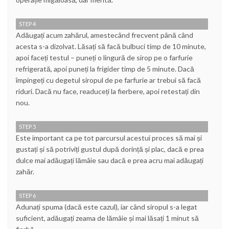
STEP 4
Adăugați acum zahărul, amestecând frecvent până când
acesta s-a dizolvat. Lăsați să facă bulbuci timp de 10 minute,
apoi faceți testul – puneți o lingură de sirop pe o farfurie
refrigerată, apoi puneți la frigider timp de 5 minute. Dacă
împingeți cu degetul siropul de pe farfurie ar trebui să facă
riduri. Dacă nu face, readuceți la fierbere, apoi retestați din
nou.
STEP 5
Este important ca pe tot parcursul acestui proces să mai și
gustați și să potriviți gustul după dorință și plac, dacă e prea
dulce mai adăugați lămâie sau dacă e prea acru mai adăugați
zahăr.
STEP 6
Adunați spuma (dacă este cazul), iar când siropul s-a legat
suficient, adăugați zeama de lămâie și mai lăsați 1 minut să