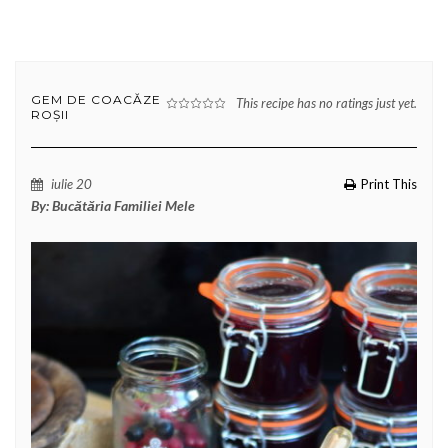
GEM DE COACĂZE
This recipe has no ratings just yet.
ROȘII
iulie 20
Print This
By:
Bucătăria Familiei Mele