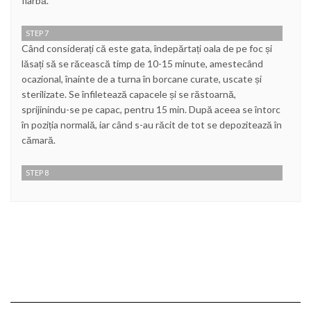
fiarbă.
STEP 7
Când considerați că este gata, îndepărtați oala de pe foc și
lăsați să se răcească timp de 10-15 minute, amestecând
ocazional, înainte de a turna în borcane curate, uscate și
sterilizate. Se înfiletează capacele și se răstoarnă,
sprijinindu-se pe capac, pentru 15 min. După aceea se întorc
în poziția normală, iar când s-au răcit de tot se depozitează în
cămară.
STEP 8