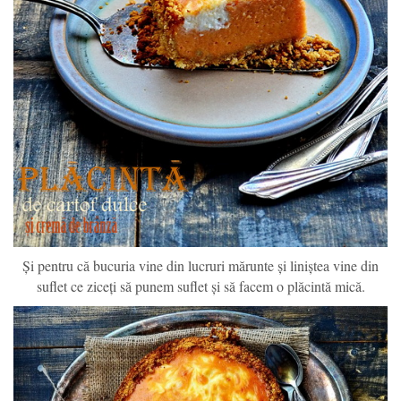
Și pentru că bucuria vine din lucruri mărunte și liniștea vine din
suflet ce ziceți să punem suflet și să facem o plăcintă mică.