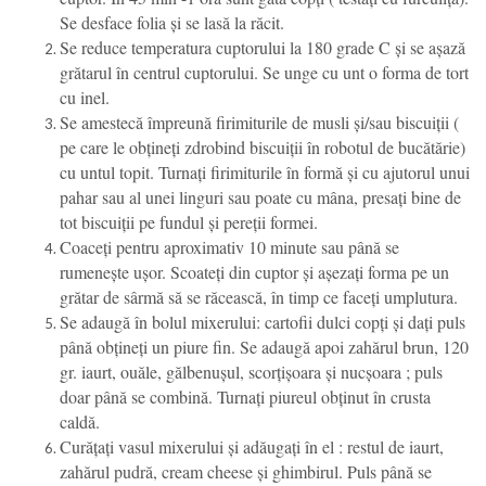
Se desface folia și se lasă la răcit.
Se reduce temperatura cuptorului la 180 grade C şi se așază
grătarul în centrul cuptorului. Se unge cu unt o forma de tort
cu inel.
Se amestecă împreună firimiturile de musli și/sau biscuiții (
pe care le obțineți zdrobind biscuiții în robotul de bucătărie)
cu untul topit. Turnați firimiturile în formă și cu ajutorul unui
pahar sau al unei linguri sau poate cu mâna, presați bine de
tot biscuiții pe fundul și pereții formei.
Coaceți pentru aproximativ 10 minute sau până se
rumenește ușor. Scoateți din cuptor și așezați forma pe un
grătar de sârmă să se răcească, în timp ce faceți umplutura.
Se adaugă în bolul mixerului: cartofii dulci copți și dați puls
până obțineți un piure fin. Se adaugă apoi zahărul brun, 120
gr. iaurt, ouăle, gălbenușul, scorțișoara și nucșoara ; puls
doar până se combină. Turnați piureul obținut în crusta
caldă.
Curățați vasul mixerului și adăugați în el : restul de iaurt,
zahărul pudră, cream cheese și ghimbirul. Puls până se