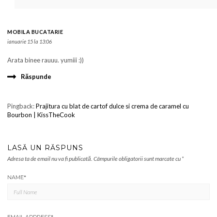
MOBILA BUCATARIE
ianuarie 15 la 13:06
Arata binee rauuu. yumiii :))
Răspunde
Pingback:
Prajitura cu blat de cartof dulce si crema de caramel cu
Bourbon | KissTheCook
LASĂ UN RĂSPUNS
Adresa ta de email nu va fi publicată.
Câmpurile obligatorii sunt marcate cu
*
NAME
*