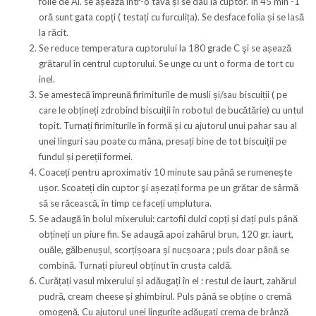
folie de Al. se așează într-o tavă și se dau la cuptor. În 45 min -1
oră sunt gata copți ( testați cu furculița). Se desface folia și se lasă
la răcit.
Se reduce temperatura cuptorului la 180 grade C şi se așează
grătarul în centrul cuptorului. Se unge cu unt o forma de tort cu
inel.
Se amestecă împreună firimiturile de musli și/sau biscuiții ( pe
care le obțineți zdrobind biscuiții în robotul de bucătărie) cu untul
topit. Turnați firimiturile în formă și cu ajutorul unui pahar sau al
unei linguri sau poate cu mâna, presați bine de tot biscuiții pe
fundul și pereții formei.
Coaceți pentru aproximativ 10 minute sau până se rumenește
ușor. Scoateți din cuptor şi așezați forma pe un grătar de sârmă
să se răcească, în timp ce faceți umplutura.
Se adaugă în bolul mixerului: cartofii dulci copți și dați puls până
obțineți un piure fin. Se adaugă apoi zahărul brun, 120 gr. iaurt,
ouăle, gălbenușul, scorțișoara și nucșoara ; puls doar până se
combină. Turnați piureul obținut în crusta caldă.
Curățați vasul mixerului și adăugați în el : restul de iaurt, zahărul
pudră, cream cheese și ghimbirul. Puls până se obține o cremă
omogenă. Cu ajutorul unei lingurițe adăugați crema de brânză