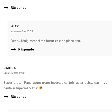
Răspunde
ALEX
ianuarie 8 la 10:59
Yeee… Mulțumesc si ma bucur ca e pe placul tău.
Răspunde
SIMONA
ianuarie 8 la 19:33
Super arata! Pana acum n-am incercat cartofii astia dulci.. dar ii voi
cauta in supermarketuri
Răspunde