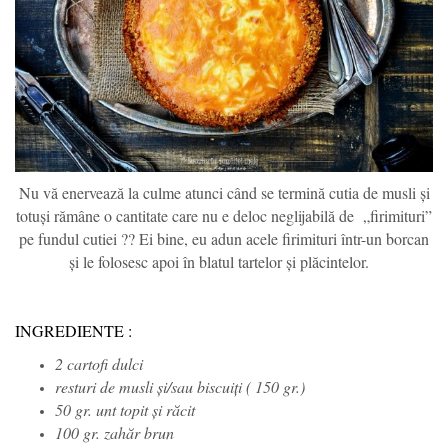
Nu vă enervează la culme atunci când se termină cutia de musli și
totuși rămâne o cantitate care nu e deloc neglijabilă de „firimituri”
pe fundul cutiei ?? Ei bine, eu adun acele firimituri într-un borcan
și le folosesc apoi în blatul tartelor și plăcintelor.
INGREDIENTE :
2 cartofi dulci
resturi de musli și/sau biscuiți ( 150 gr.)
50 gr. unt topit și răcit
100 gr. zahăr brun