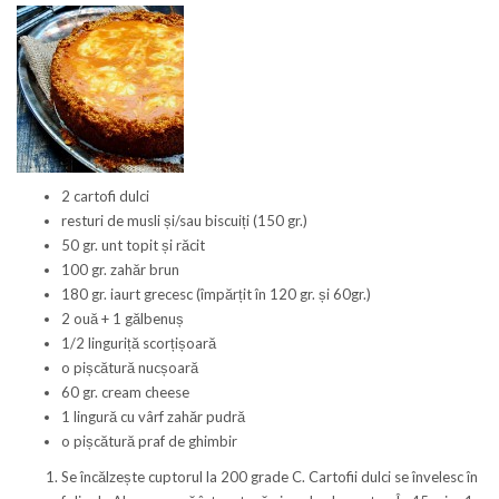
2 cartofi dulci
resturi de musli și/sau biscuiți (150 gr.)
50 gr. unt topit și răcit
100 gr. zahăr brun
180 gr. iaurt grecesc (împărțit în 120 gr. și 60gr.)
2 ouă + 1 gălbenuș
1/2 linguriță scorțișoară
o pișcătură nucșoară
60 gr. cream cheese
1 lingură cu vârf zahăr pudră
o pișcătură praf de ghimbir
Se încălzește cuptorul la 200 grade C. Cartofii dulci se învelesc în