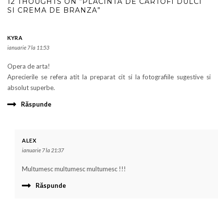
12 THOUGHTS ON “PLACINTA DE CARTOFI DULCI
SI CREMA DE BRANZA”
KYRA
ianuarie 7 la 11:53
Opera de arta!
Aprecierile se refera atit la preparat cit si la fotografiile sugestive si
absolut superbe.
Răspunde
ALEX
ianuarie 7 la 21:37
Multumesc multumesc multumesc !!!
Răspunde