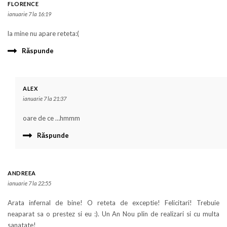
FLORENCE
ianuarie 7 la 16:19
la mine nu apare reteta:(
Răspunde
ALEX
ianuarie 7 la 21:37
oare de ce …hmmm
Răspunde
ANDREEA
ianuarie 7 la 22:55
Arata infernal de bine! O reteta de exceptie! Felicitari! Trebuie
neaparat sa o prestez si eu :). Un An Nou plin de realizari si cu multa
sanatate!