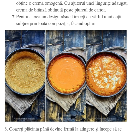
obține o cremă omogenă. Cu ajutorul unei lingurițe adăugați
crema de brânză obținută peste piureul de cartof.
Pentru a crea un design răsucit treceți cu vârful unui cuțit
subțire prin toată compoziția, făcând opturi.
8. Coaceți plăcinta până devine fermă la atingere și începe să se