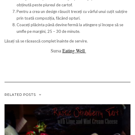
obținută peste piureul de cartof.
Pentru a crea un design răsucit treceți cu vârful unui cuțit subțire
prin toată compoziția, făcând opturi.
Coaceți plăcinta până devine fermă la atingere și începe să se
umfle pe margini, 25 – 30 de minute.
Lăsați să se răcească complet înainte de servire.
Sursa
Eating Well
placinta cu cartofi
RELATED POSTS