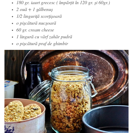
180 gr. iaurt grecesc ( împărțit în 120 gr. și 60gr.)
2 ouă + 1 gălbenuș
1/2 linguriță scorțișoară
o pișcătură nucșoară
60 gr. cream cheese
1 lingură cu vârf zahăr pudră
o pișcătură praf de ghimbir