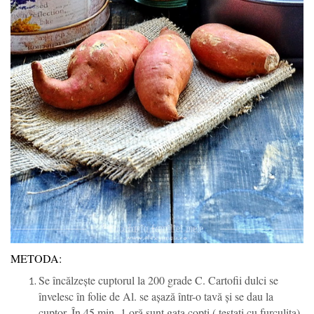
METODA:
Se încălzește cuptorul la 200 grade C. Cartofii dulci se
învelesc în folie de Al. se așază într-o tavă și se dau la
cuptor. În 45 min -1 oră sunt gata copți ( testați cu furculița).