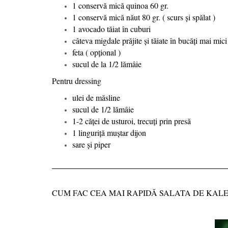
1 conservă mică quinoa 60 gr.
1 conservă mică năut 80 gr. ( scurs și spălat )
1 avocado tăiat în cuburi
câteva migdale prăjite și tăiate în bucăți mai mici
feta ( opțional )
sucul de la 1/2 lămâie
Pentru dressing
ulei de măsline
sucul de 1/2 lămâie
1-2 căței de usturoi, trecuți prin presă
1 linguriță muștar dijon
sare și piper
CUM FAC CEA MAI RAPIDĂ SALATA DE KALE