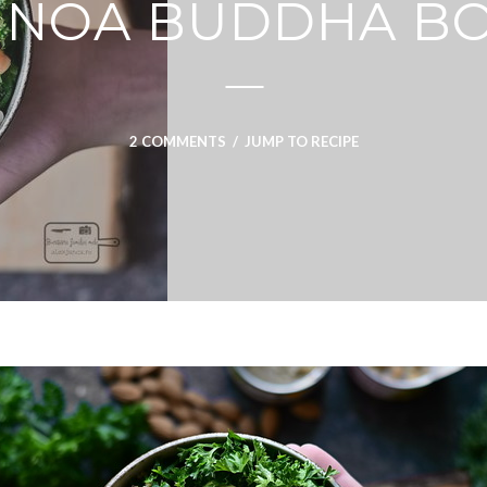
INOA BUDDHA B
2 COMMENTS
/
JUMP TO RECIPE