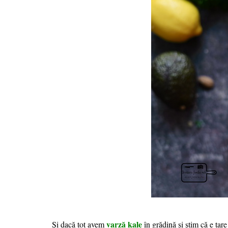
varză kale
Și dacă tot avem
în grădină și știm că e tar