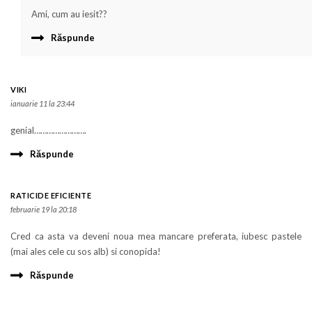
Ami, cum au iesit??
Răspunde
VIKI
ianuarie 11 la 23:44
genial…………………….
Răspunde
RATICIDE EFICIENTE
februarie 19 la 20:18
Cred ca asta va deveni noua mea mancare preferata, iubesc pastele
(mai ales cele cu sos alb) si conopida!
Răspunde