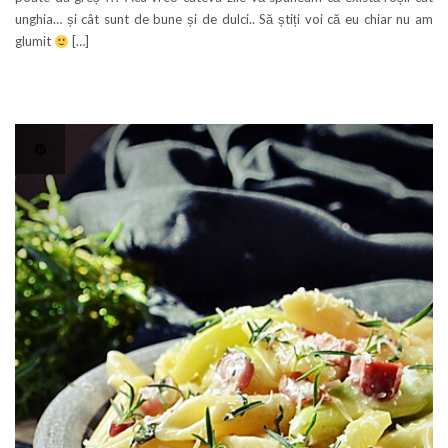
unghia… și cât sunt de bune și de dulci.. Să știți voi că eu chiar nu am
glumit
[…]