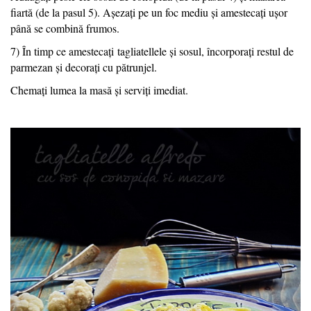
fiartă (de la pasul 5). Așezați pe un foc mediu și amestecați ușor
până se combină frumos.
7) În timp ce amestecați tagliatellele și sosul, încorporați restul de
parmezan și decorați cu pătrunjel.
Chemați lumea la masă și serviți imediat.
Tagliatelle alfredo