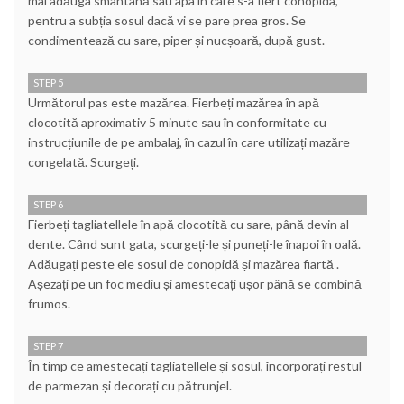
mai adăuga smântână sau apa în care s-a fiert conopida,
pentru a subția sosul dacă vi se pare prea gros. Se
condimentează cu sare, piper și nucșoară, după gust.
STEP 5
Următorul pas este mazărea. Fierbeți mazărea în apă
clocotită aproximativ 5 minute sau în conformitate cu
instrucțiunile de pe ambalaj, în cazul în care utilizați mazăre
congelată. Scurgeți.
STEP 6
Fierbeți tagliatellele în apă clocotită cu sare, până devin al
dente. Când sunt gata, scurgeți-le și puneți-le înapoi în oală.
Adăugați peste ele sosul de conopidă și mazărea fiartă .
Așezați pe un foc mediu și amestecați ușor până se combină
frumos.
STEP 7
În timp ce amestecați tagliatellele și sosul, încorporați restul
de parmezan și decorați cu pătrunjel.