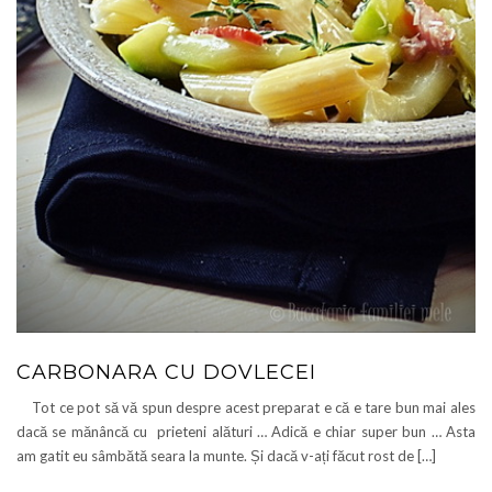
CARBONARA CU DOVLECEI
Tot ce pot să vă spun despre acest preparat e că e tare bun mai ales
dacă se mănâncă cu prieteni alături … Adică e chiar super bun … Asta
am gatit eu sâmbătă seara la munte. Și dacă v-ați făcut rost de […]