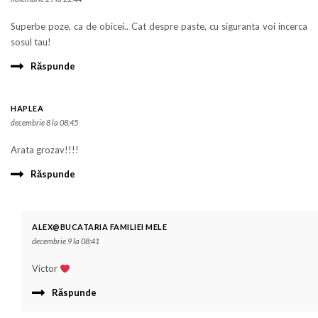
Superbe poze, ca de obicei.. Cat despre paste, cu siguranta voi incerca
sosul tau!
Răspunde
HAPLEA
decembrie 8 la 08:45
Arata grozav!!!!
Răspunde
ALEX@BUCATARIA FAMILIEI MELE
decembrie 9 la 08:41
Victor
Răspunde