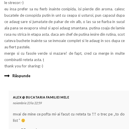
le strecor:-)
eu insa prefer sa nu fierb inainte conipida, isi pierde din aroma. calesc
bucatele de conopida putin in unt cu ceapa si usturoi, pun capacul dupa
ce adaug sare si jumatate de pahar de vin alb, o las sa se fiarba in sucul
ala pana se evapora vinul si apoi adaug smantana. putina coaja de lamie
rasa nu strica in etapa asta. daca am chef de putina iesire din rutina, scot
cateva buchete inainte sa se inmoaie complet si le adaug in sos dupa ce
au fiert pastele.
merge si cu fasole verde si mazare! de fapt, cred ca merge in multe
combinatii reteta asta. ț
thank you for sharing:-)
Răspunde
ALEX @ BUCATARIA FAMILIEI MELE
noiembrie 23 la 22:59
mvai de mine ce pofta mi-ai facut cu reteta ta !!! o trec pe „to do
list ”