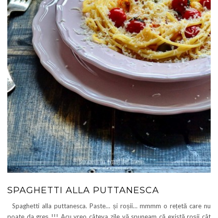
SPAGHETTI ALLA PUTTANESCA
Spaghetti alla puttanesca. Paste… și roșii… mmmm o rețetă care nu
poate da greș !!! Acu vreo câteva zile vă spuneam că există roșii cât