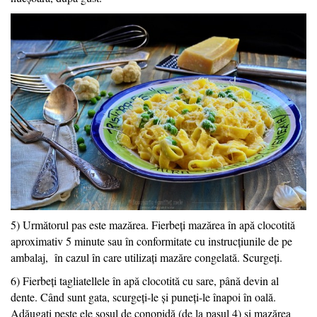
5) Următorul pas este mazărea. Fierbeți mazărea în apă clocotită
aproximativ 5 minute sau în conformitate cu instrucțiunile de pe
ambalaj, în cazul în care utilizați mazăre congelată. Scurgeți.
6) Fierbeți tagliatellele în apă clocotită cu sare, până devin al
dente. Când sunt gata, scurgeți-le și puneți-le înapoi în oală.
Adăugați peste ele sosul de conopidă (de la pasul 4) și mazărea