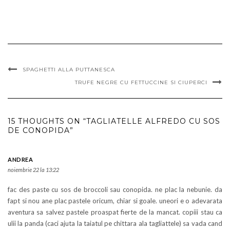
SPAGHETTI ALLA PUTTANESCA
TRUFE NEGRE CU FETTUCCINE SI CIUPERCI
15 THOUGHTS ON “TAGLIATELLE ALFREDO CU SOS
DE CONOPIDA”
ANDREA
noiembrie 22 la 13:22
fac des paste cu sos de broccoli sau conopida. ne plac la nebunie. da
fapt si nou ane plac pastele oricum, chiar si goale. uneori e o adevarata
aventura sa salvez pastele proaspat fierte de la mancat. copiii stau ca
ulii la panda (caci ajuta la taiatul pe chittara ala tagliattele) sa vada cand