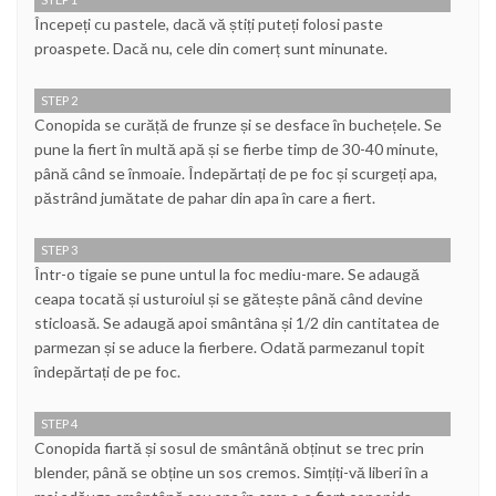
Începeți cu pastele, dacă vă știți puteți folosi paste
proaspete. Dacă nu, cele din comerț sunt minunate.
STEP 2
Conopida se curăță de frunze și se desface în buchețele. Se
pune la fiert în multă apă și se fierbe timp de 30-40 minute,
până când se înmoaie. Îndepărtați de pe foc și scurgeți apa,
păstrând jumătate de pahar din apa în care a fiert.
STEP 3
Într-o tigaie se pune untul la foc mediu-mare. Se adaugă
ceapa tocată și usturoiul și se gătește până când devine
sticloasă. Se adaugă apoi smântâna și 1/2 din cantitatea de
parmezan și se aduce la fierbere. Odată parmezanul topit
îndepărtați de pe foc.
STEP 4
Conopida fiartă și sosul de smântână obținut se trec prin
blender, până se obține un sos cremos. Simțiți-vă liberi în a