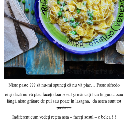
Niște paste ??? să nu-mi spuneți că nu vă plac… Paste alfredo
ei și dacă nu vă plac faceți doar sosul și mâncați-l cu lingura…sau
lângă niște grătare de pui sau poate în lasagna,
da astea sunt tot
paste …
Indiferent cum vedeți rețeta asta – faceți sosul – e belea !!!