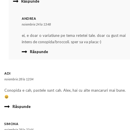
Răspunde
ANDREA
noiembrie 24 la 13:48
ei, e doar o variatiune pe tema retetei tale. doar cu gust mai
intens de conopida/broccoli. sper sa va placa:-)
Răspunde
ADI
noiembrie 28 la 12:04
Conopida e cah, pastele sunt cah. Alex, hai cu alte mancaruri mai bune.
Răspunde
SIMONA
noiembrie 29 la 22:44