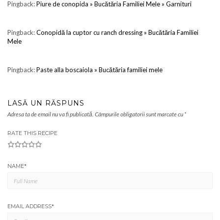
Pingback:
Piure de conopida » Bucătăria Familiei Mele » Garnituri
Pingback:
Conopidă la cuptor cu ranch dressing » Bucătăria Familiei
Mele
Pingback:
Paste alla boscaiola » Bucătăria familiei mele
LASĂ UN RĂSPUNS
Adresa ta de email nu va fi publicată.
Câmpurile obligatorii sunt marcate cu
*
RATE THIS RECIPE
1
2
3
4
5
NAME
*
EMAIL ADDRESS
*