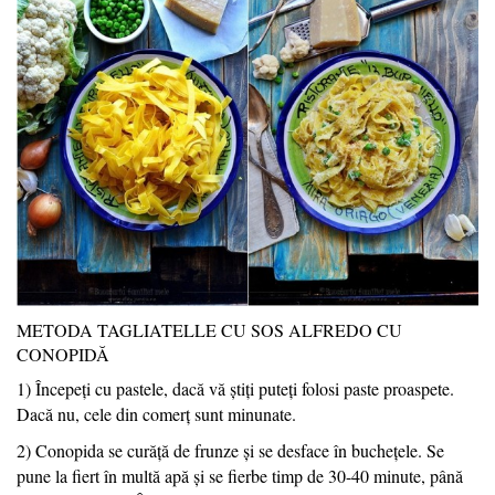
METODA TAGLIATELLE CU SOS ALFREDO CU
CONOPIDĂ
1) Începeți cu pastele, dacă vă știți puteți folosi paste proaspete.
Dacă nu, cele din comerț sunt minunate.
2) Conopida se curăță de frunze și se desface în buchețele. Se
pune la fiert în multă apă și se fierbe timp de 30-40 minute, până