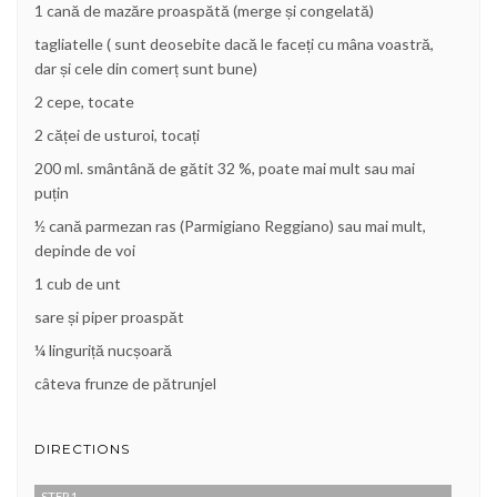
1 cană de mazăre proaspătă (merge și congelată)
tagliatelle ( sunt deosebite dacă le faceți cu mâna voastră,
dar și cele din comerț sunt bune)
2 cepe, tocate
2 căței de usturoi, tocați
200 ml. smântână de gătit 32 %, poate mai mult sau mai
puțin
½ cană parmezan ras (Parmigiano Reggiano) sau mai mult,
depinde de voi
1 cub de unt
sare și piper proaspăt
¼ linguriță nucșoară
câteva frunze de pătrunjel
DIRECTIONS
STEP 1