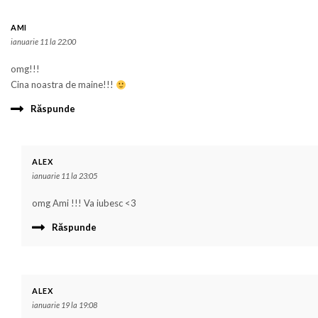
AMI
ianuarie 11 la 22:00
omg!!!
Cina noastra de maine!!!
Răspunde
ALEX
ianuarie 11 la 23:05
omg Ami !!! Va iubesc <3
Răspunde
ALEX
ianuarie 19 la 19:08