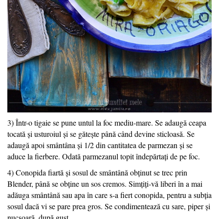
3) Într-o tigaie se pune untul la foc mediu-mare. Se adaugă ceapa
tocată și usturoiul și se gătește până când devine sticloasă. Se
adaugă apoi smântâna și 1/2 din cantitatea de parmezan și se
aduce la fierbere. Odată parmezanul topit îndepărtați de pe foc.
4) Conopida fiartă și sosul de smântână obținut se trec prin
Blender, până se obține un sos cremos. Simțiți-vă liberi în a mai
adăuga smântână sau apa în care s-a fiert conopida, pentru a subția
sosul dacă vi se pare prea gros. Se condimentează cu sare, piper și
nucșoară, după gust.