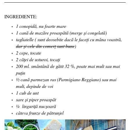
INGREDIENTE:
1 conopidă, nu foarte mare
1 cană de mazăre proaspătă (merge și congelată)
tagliatelle ( sunt deosebite dacă le faceți cu mâna voastră,
dar și cele din comerț sunt bune
)
2 cepe, tocate
2 căței de usturoi, tocați
200 ml. smântână de gătit 32 %, poate mai mult sau mai
puțin
½ cană parmezan ras (Parmigiano Reggiano) sau mai
mult, depinde de voi
1 cub de unt
sare și piper proaspăt
¼ linguriță nucșoară
câteva frunze de pătrunjel