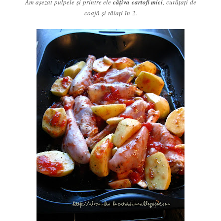
Am aşezat pulpele şi printre ele
câţiva cartofi mici
, curăţaţi de
coajă şi tăiaţi în 2.