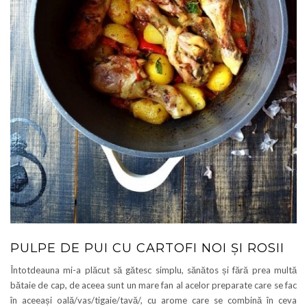
PULPE DE PUI CU CARTOFI NOI ȘI ROSII
Întotdeauna mi-a plăcut să gătesc simplu, sănătos și fără prea multă
bătaie de cap, de aceea sunt un mare fan al acelor preparate care se fac
în aceeași oală/vas/tigaie/tavă/, cu arome care se combină în ceva