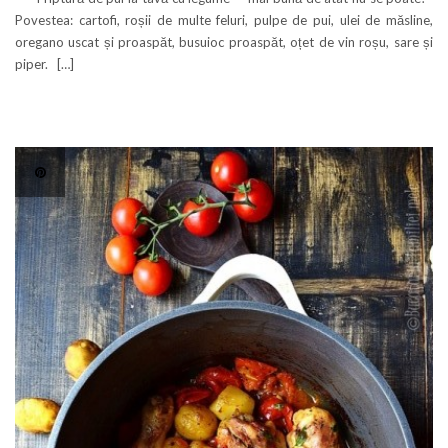
Povestea: cartofi, roșii de multe feluri, pulpe de pui, ulei de măsline,
oregano uscat și proaspăt, busuioc proaspăt, oțet de vin roșu, sare și
piper. […]