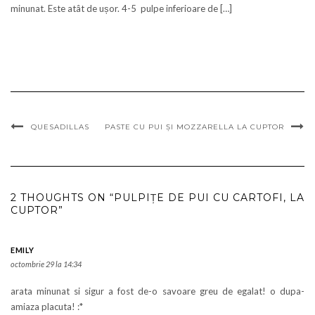
minunat. Este atât de ușor. 4-5 pulpe inferioare de […]
QUESADILLAS
PASTE CU PUI ŞI MOZZARELLA LA CUPTOR
2 THOUGHTS ON “PULPIŢE DE PUI CU CARTOFI, LA
CUPTOR”
EMILY
octombrie 29 la 14:34
arata minunat si sigur a fost de-o savoare greu de egalat! o dupa-
amiaza placuta! :*