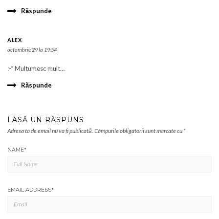
Răspunde
ALEX
octombrie 29 la 19:54
:-* Multumesc mult…
Răspunde
LASĂ UN RĂSPUNS
Adresa ta de email nu va fi publicată.
Câmpurile obligatorii sunt marcate cu
*
NAME
*
EMAIL ADDRESS
*