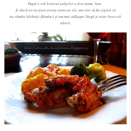
După o oră bronzul pulpelor a fost numa’ bun.
Şi dacă tot nu prea aveau carne pe ele, am vrut să fiu sigură că
nu rămân bărbaţii flămânzi şi am mai adăugat lângă şi nişte broccoli
aburit.