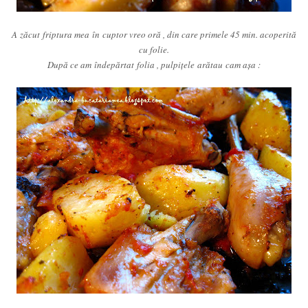
A zăcut friptura mea în cuptor vreo oră , din care primele 45 min. acoperită
cu folie.
După ce am îndepărtat folia , pulpiţele arătau cam aşa :