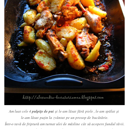
Am luat cele 4
pulpiţe de pui
şi le-am lăsat fără piele , le-am spălat şi
le-am lăsat puţin la zvântat pe un prosop de bucătărie.
Într-o tavă de friptură am turnat ulei de măsline cât să acopere fundul tăvii.