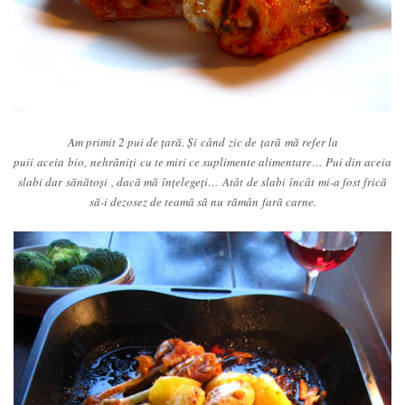
Am primit 2 pui de ţară. Şi când zic de ţară mă refer la
puii aceia bio, nehrăniţi cu te miri ce suplimente alimentare… Pui din aceia
slabi dar sănătoşi , dacă mă înţelegeţi… Atât de slabi încât mi-a fost frică
să-i dezosez de teamă să nu rămân fară carne.