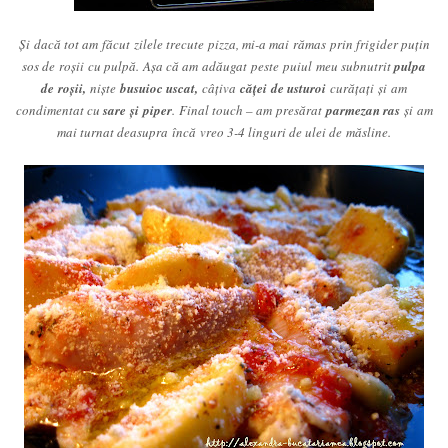
Şi dacă tot am făcut zilele trecute pizza, mi-a mai rămas prin frigider puţin
sos de roşii cu pulpă.
Aşa că am adăugat peste puiul meu subnutrit
pulpa
de roşii,
nişte
busuioc uscat,
câţiva
căţei de usturoi
curăţaţi şi am
condimentat cu
sare şi piper
.
Final touch – am presărat
parmezan ras
şi am
mai turnat deasupra încă vreo 3-4 linguri de ulei de măsline.