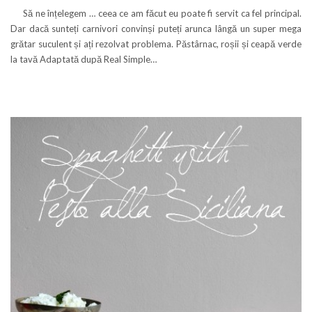
Să ne înțelegem … ceea ce am făcut eu poate fi servit ca fel principal.
Dar dacă sunteți carnivori convinși puteți arunca lângă un super mega
grătar suculent și ați rezolvat problema. Păstârnac, roșii și ceapă verde
la tavă Adaptată după Real Simple…