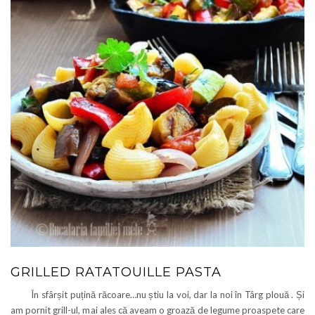
GRILLED RATATOUILLE PASTA
În sfârșit puțină răcoare…nu știu la voi, dar la noi în Târg plouă . Și
am pornit grill-ul, mai ales că aveam o groază de legume proaspete care