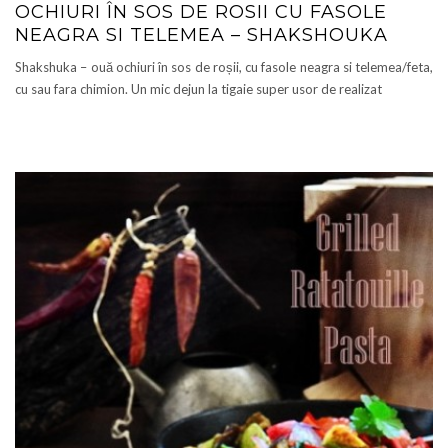
OCHIURI ÎN SOS DE ROSII CU FASOLE
NEAGRA SI TELEMEA – SHAKSHOUKA
Shakshuka – ouă ochiuri în sos de roșii, cu fasole neagra si telemea/feta,
cu sau fara chimion. Un mic dejun la tigaie super usor de realizat