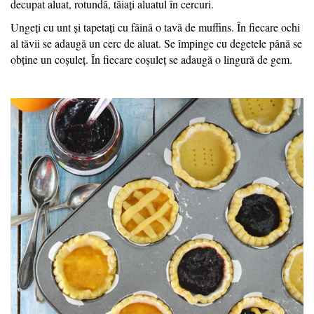
decupat aluat, rotundă, tăiați aluatul în cercuri.
Ungeți cu unt și tapetați cu făină o tavă de muffins. În fiecare ochi
al tăvii se adaugă un cerc de aluat. Se împinge cu degetele până se
obține un coșuleț. În fiecare coșuleț se adaugă o lingură de gem.