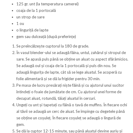
125 gr. unt (la temperatura camerei)
coaja de la 1 portocală
un strop de sare
1 ou
o linguriță de lapte
gem sau dulceață (după preferințe)
Se preîncălzește cuptorul la 180 de grade.
În vasul blender-ului se adaugă făina, untul, zahărul și stropul de
sare. Se apasă puls până se obține un aluat cu aspect sfărâmicios.
Se adaugă oul și coaja de la 1 portocală și puls din nou. Se
adaugă lingurița de lapte, cât să se lege aluatul. Se acoperă cu
folie alimentară și se dă la frigider pentru 30 min.
Pe masa de lucru presărați niște făină și cu ajutorul unui sucitor
întindeți o foaie de jumătate de cm. Cu ajutorul unei forme de
decupat aluat, rotundă, tăiați aluatul în cercuri.
Ungeți cu unt și tapetați cu făină o tavă de muffins. În fiecare ochi
al tăvii se adaugă un cerc de aluat. Se împinge cu degetele până
se obține un coșuleț. În fiecare coșuleț se adaugă o lingură de
gem.
Se dă la cuptor 12-15 minute, sau până aluatul devine auriu și