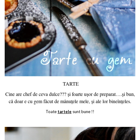
TARTE
Cine are chef de ceva dulce??? și foarte ușor de preparat….și bun,
că doar e cu gem făcut de mânuțele mele, și ale lor bineînțeles.
Toate
tartele
sunt bune !!