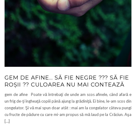
GEM DE AFINE… SĂ FIE NEGRE ??? SĂ FIE
ROŞII ?? CULOAREA NU MAI CONTEAZĂ
gem de afine Poate vă întrebaţi de unde am scos afinele, când afară e
un frig de-ţi îngheaţă copiii până ajung la grădiniţă. Ei bine, le-am scos din
congelator. Şi vă mai spun doar atât : mai am la congelator câteva pungi
cu fructe de pădure cu care mi-am propus să mă laud pe la Crăciun. Aşa
[…]