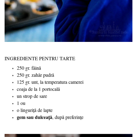
INGREDIENTE PENTRU TARTE
250 gr. făină
250 gr. zahăr pudră
125 gr. unt, la temperatura camerei
coaja de la 1 portocală
un strop de sare
1 ou
o linguriță de lapte
gem sau dulceață
, după preferințe