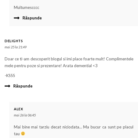
Multumescccc
Răspunde
DELIGHTS
mai 25 la 21:49
Doar ce ti-am descoperit blogul si imi place foarte mult! Complimentele
mele pentru poze si prezentare! Arata demential <3
-KSSS
Răspunde
ALEX
mai 26 la 06:45
Mai bine mai tarziu decat niciodata… Ma bucur ca sunt pe placul
tau