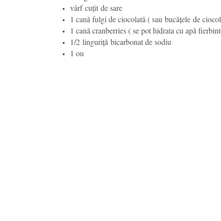
vârf cuțit de sare
1 cană fulgi de ciocolată ( sau bucățele de ciocol
1 cană cranberries ( se pot hidrata cu apă fierbint
1/2 linguriță bicarbonat de sodiu
1 ou