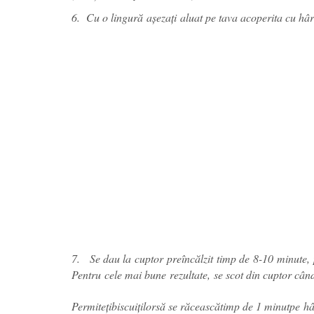
6. Cu o lingură așezați aluat pe tava acoperita cu hâ
7.
Se dau la
cuptor
preîncălzit
timp de
8-10
minute,
Pentru
cele mai bune
rezultate
,
se scot din cuptor câ
Permiteți
biscuiților
să se răcească
timp de 1 minut
pe
hâr