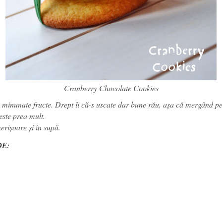
Cranberry Chocolate Cookies
te minunate fructe. Drept îi că-s uscate dar bune rău, așa că mergând pe
ste prea mult.
erișoare și în supă.
DE: