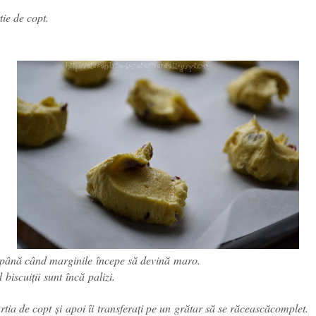
rtie de copt.
până când marginile
începe să devină
maro
.
nd
biscuiții sunt
încă
palizi
.
tia de copt și apoi îi
transferați pe un
grătar
să se răcească
complet
.