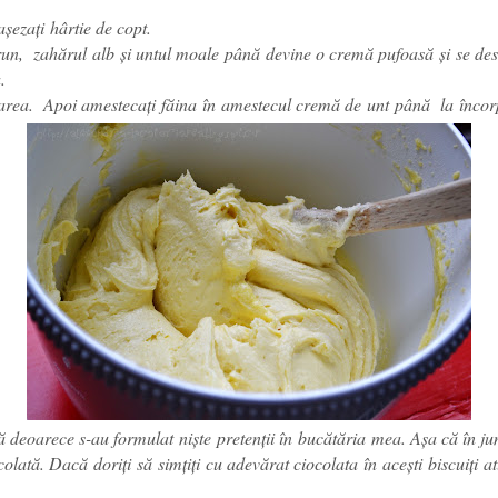
șezați hârtie de copt.
run
,
zahărul
alb
şi untul moale până devine o cremă pufoasă și se des
a
.
sarea.
Apoi amestecați
făina
în
amestecul
cremă de
unt
până
la
încor
ă deoarece s-au formulat niște pretenții în bucătăria mea. Aşa că în j
olată. Dacă doriți să simțiți cu adevărat ciocolata în acești biscuiți at