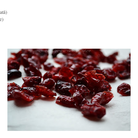
ată)
e)