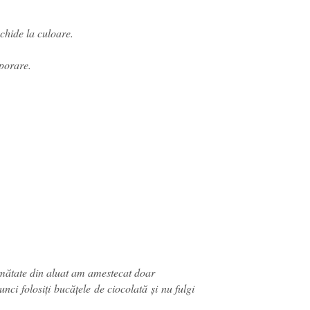
chide la culoare.
porare.
umătate din aluat am amestecat doar
unci folosiți bucățele de ciocolată și nu fulgi