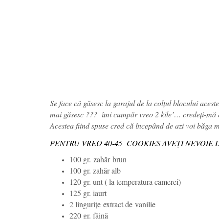
Se face că găsesc la garajul de la colțul blocului aces
mai găsesc ??? îmi cumpăr vreo 2 kile’… credeți-mă e
Acestea fiind spuse cred că începând de azi voi băga m
PENTRU VREO 40-45 COOKIES AVEȚI NEVOIE 
100 gr. zahăr brun
100 gr. zahăr alb
120 gr. unt ( la temperatura camerei)
125 gr. iaurt
2 linguriţe
extract de
vanilie
220 gr. făină