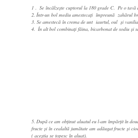
1
.
Se
încălzește
cuptorul
la
180 grade
C
.
Pe o tavă a
2.
Într-
un
bol
mediu
amestecați
împreună
zahărul
b
3.
Se amestecă
în crema de unt
iaurtul, oul
şi
vanili
4. În alt bol combinați
făina,
bicarbonat de sodiu
şi 
5. După ce am obținut aluatul eu l-am împărțit în dou
fructe și în cealaltă jumătate am adăugat fructe și cioc
( aceștia se topesc în aluat).