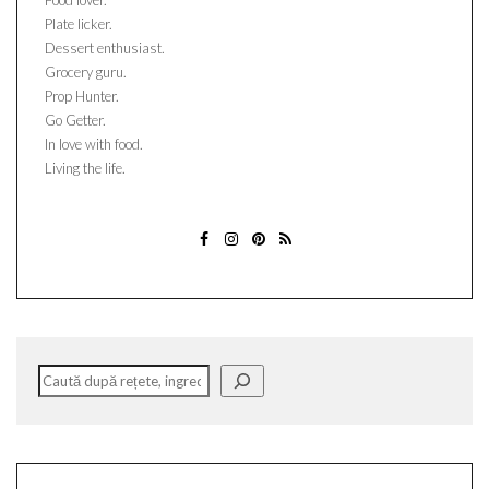
Food lover.
Plate licker.
Dessert enthusiast.
Grocery guru.
Prop Hunter.
Go Getter.
In love with food.
Living the life.
FACEBOOK
INSTAGRAM
PINTEREST
ABONATI-
VA
Caută