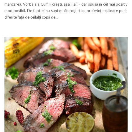
mâncarea. Vorba aia Cum îi crești, așa îi ai. – dar spusă în cel mai pozitiv
mod posibil. De fapt ei nu sunt mofturoși ci au preferințe culinare puțin
diferite față de ceilalți copii de…