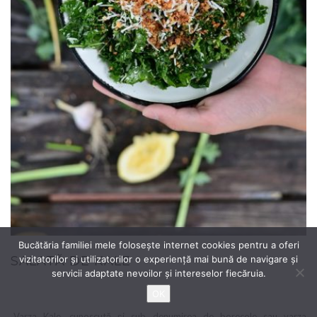
Bucătăria familiei mele folosește internet cookies pentru a oferi
vizitatorilor și utilizatorilor o experiență mai bună de navigare și
SALATĂ DE KALE
servicii adaptate nevoilor și intereselor fiecăruia.
OK
„Varza Kale, cunoscută și sub denumirea de borecole sau varza