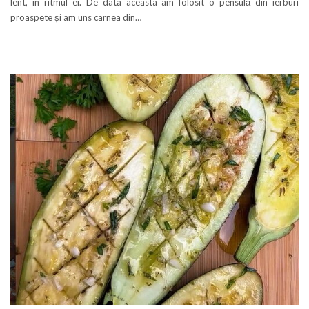
lent, în ritmul ei. De data aceasta am folosit o pensulă din ierburi
proaspete și am uns carnea din…