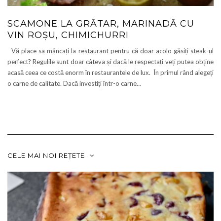
SCAMONE LA GRĂTAR, MARINADĂ CU
VIN ROȘU, CHIMICHURRI
Vă place sa mâncați la restaurant pentru că doar acolo găsiți steak-ul
perfect? Regulile sunt doar câteva și dacă le respectați veți putea obține
acasă ceea ce costă enorm în restaurantele de lux. În primul rând alegeți
o carne de calitate. Dacă investiți într-o carne…
CELE MAI NOI REȚETE