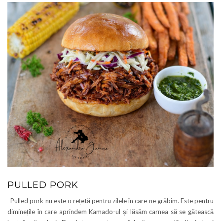
PULLED PORK
Pulled pork nu este o rețetă pentru zilele în care ne grăbim. Este pentru
diminețile în care aprindem Kamado-ul și lăsăm carnea să se gătească